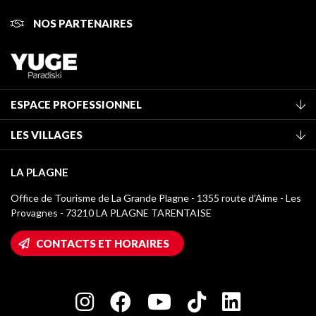
NOS PARTENAIRES
ESPACE PROFESSIONNEL
Adhérer à l'office de tourisme
LES VILLAGES
Classement des meublés
La Plagne Vallée
Taxe de séjour
LA PLAGNE
Montchavin - Les Coches
Médiathèque
Office de Tourisme de La Grande Plagne - 1355 route d’Aime - Les
Champagny-en-Vanoise
Provagnes - 73210 LA PLAGNE TARENTAISE
Logos La Plagne
Montalbert
Accès Wifi
CONTACTS ET HORAIRES
Plagne 1800
Maison des Propriétaires
Plagne Bellecôte
Salle de presse
Plagne Centre
Charte des Acteurs Engagés
Plagne Soleil