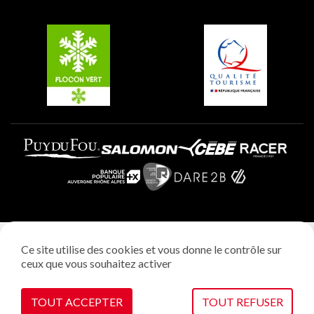
Groupes et séminaires
Belle Plagne
Plagne Villages
Plagne Aime 2000
Mentions légales
Ce site utilise des cookies et vous donne le contrôle sur
Politique vie privée
ceux que vous souhaitez activer
Réalisation: StudioJuillet
Gestion des cookies
TOUT ACCEPTER
TOUT REFUSER