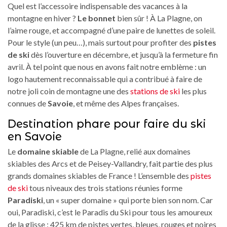
Quel est l’accessoire indispensable des vacances à la
montagne en hiver ?
Le bonnet
bien sûr ! À La Plagne, on
l’aime rouge, et accompagné d’une paire de lunettes de soleil.
Pour le style (un peu…), mais surtout pour profiter des
pistes
de ski
dès l’ouverture en décembre, et jusqu’à la fermeture fin
avril. À tel point que nous en avons fait notre emblème : un
logo hautement reconnaissable qui a contribué à faire de
notre joli coin de montagne une des
stations de ski
les plus
connues de
Savoie
, et même des Alpes françaises.
Destination phare pour faire du ski
en Savoie
Le
domaine skiable
de La Plagne, relié aux domaines
skiables des Arcs et de Peisey-Vallandry, fait partie des plus
grands domaines skiables de France ! L’ensemble des
pistes
de ski
tous niveaux des trois stations réunies forme
Paradiski
, un « super domaine » qui porte bien son nom. Car
oui, Paradiski, c’est le Paradis du Ski pour tous les amoureux
de la glisse : 425 km de pistes vertes, bleues, rouges et noires