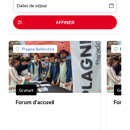
Dates de séjour
Plagne Bellecôte
Plagn
Gratuit
Gratui
Forum d'accueil
Forum 