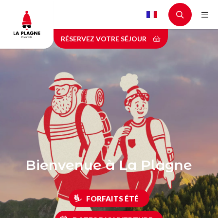
Aller
au
contenu
RÉSERVEZ VOTRE SÉJOUR
principal
Bienvenue à La Plagne
FORFAITS ÉTÉ