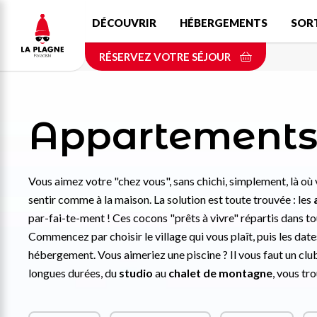
Aller
DÉCOUVRIR
HÉBERGEMENTS
SOR
au
contenu
RÉSERVEZ VOTRE SÉJOUR
principal
Appartements 
Vous aimez votre "chez vous", sans chichi, simplement, là où
sentir comme à la maison. La solution est toute trouvée : les
par-fai-te-ment ! Ces cocons "prêts à vivre" répartis dans to
Commencez par choisir le village qui vous plaît, puis les dat
hébergement. Vous aimeriez une piscine ? Il vous faut un cl
longues durées, du
studio
au
chalet de montagne
, vous tr