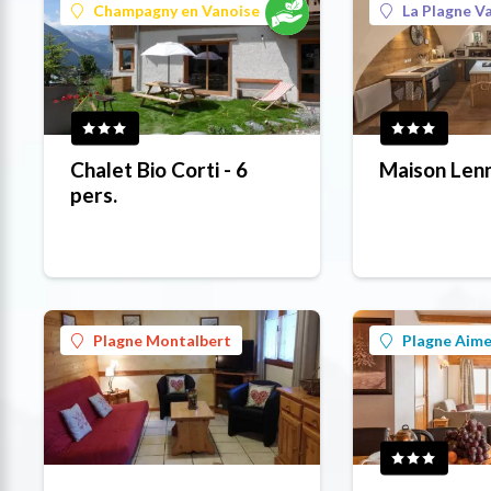
Champagny en Vanoise
La Plagne Va
Chalet Bio Corti - 6
Maison Len
pers.
Plagne Montalbert
Plagne Aime