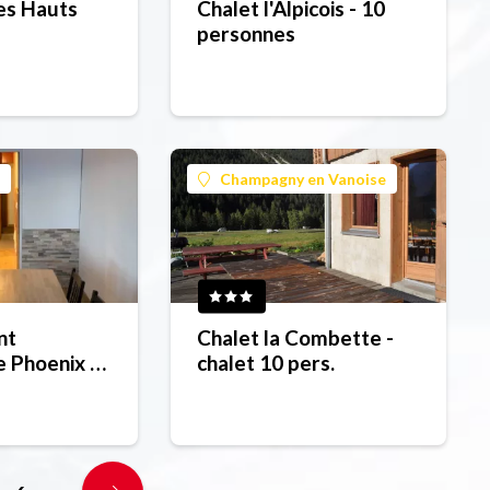
es Hauts
Chalet l'Alpicois - 10
personnes
nt 10
Champagny en Vanoise
nt
Chalet la Combette -
e Phoenix -
chalet 10 pers.