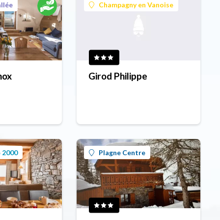
llée
Champagny en Vanoise
nox
Girod Philippe
 2000
Plagne Centre