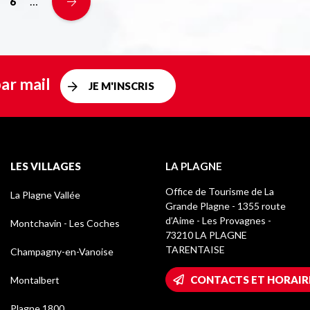
…
6
ar mail
JE M'INSCRIS
LES VILLAGES
LA PLAGNE
Office de Tourisme de La
La Plagne Vallée
Grande Plagne - 1355 route
d’Aime - Les Provagnes -
Montchavin - Les Coches
73210 LA PLAGNE
TARENTAISE
Champagny-en-Vanoise
CONTACTS ET HORAIR
Montalbert
Plagne 1800