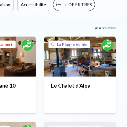
aison
Accessibilité
+ DE FILTRES
414 résultats
talbert
La Plagne Vallée
fanè 10
Le Chalet d'Alpa