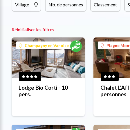
Village
Nb. de personnes
Classement
S
Réinitialiser les filtres
Champagny en Vanoise
Plagne Mon
Lodge Bio Corti - 10
Chalet L'Af
pers.
personnes