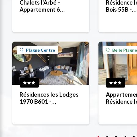
Chalets l'Arbé -
Résidence l
Appartement 6
Bois 55B -
personnes
Apparteme
personnes
Plagne Centre
Belle Plagne
Résidences les Lodges
Apparteme
1970 B601 -
Résidence l
Appartement 6
4 pers
personnes