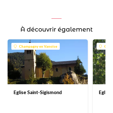
À découvrir également
Champagny en Vanoise
Cham
Eglise Saint-Sigismond
Eglise