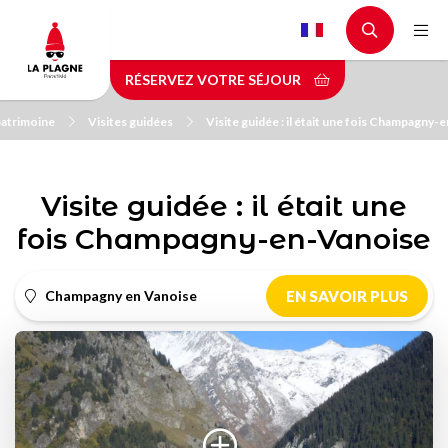
Aller
au
contenu
RÉSERVEZ VOTRE SÉJOUR
principal
 patrimoine
Visites guidées
Visite guidée : il était une fois Champagny-
Visite guidée : il était une
fois Champagny-en-Vanoise
Champagny en Vanoise
EN SAVOIR PLUS