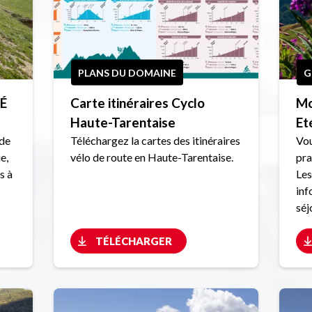
PLANS DU DOMAINE
G
TÉ
Carte itinéraires Cyclo
Mo
Haute-Tarentaise
Et
 de
Téléchargez la cartes des itinéraires
Vou
e,
vélo de route en Haute-Tarentaise.
pra
s à
Les
inf
séj
TÉLÉCHARGER