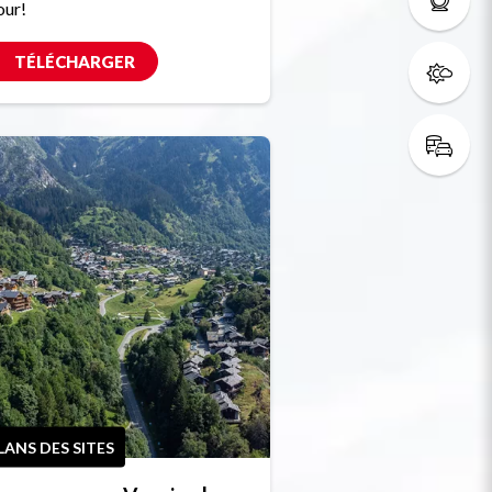
our!
TÉLÉCHARGER
LANS DES SITES