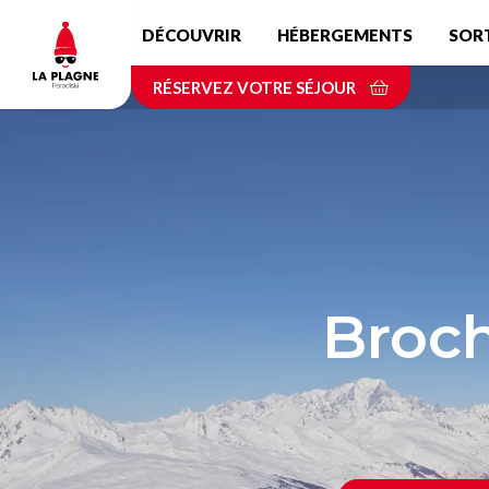
Aller
DÉCOUVRIR
HÉBERGEMENTS
SOR
au
contenu
RÉSERVEZ VOTRE SÉJOUR
principal
Broch