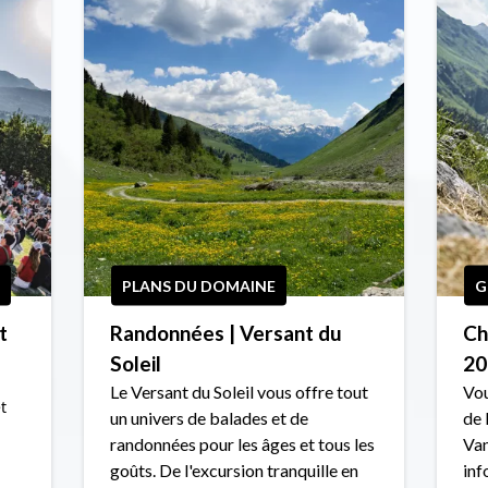
PLANS DU DOMAINE
G
t
Randonnées | Versant du
Ch
Soleil
20
Le Versant du Soleil vous offre tout
Vou
t
un univers de balades et de
de 
randonnées pour les âges et tous les
Van
goûts. De l'excursion tranquille en
inf