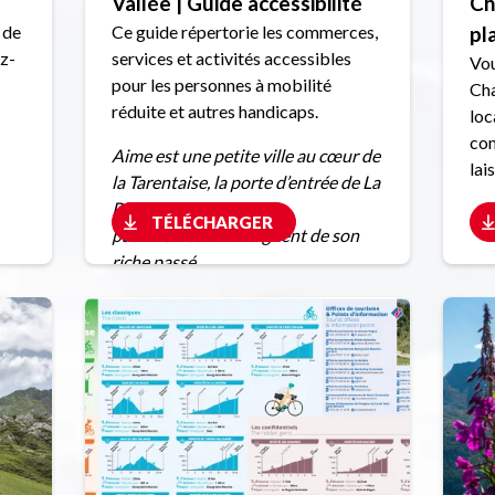
Vallée | Guide accessibilité
Ch
 de
Ce guide répertorie les commerces,
pl
ez-
services et activités accessibles
Vou
pour les personnes à mobilité
Cha
réduite et autres handicaps.
loc
com
Aime est une petite ville au cœur de
lai
la Tarentaise, la porte d’entrée de La
Plagne. Différents sites
TÉLÉCHARGER
patrimoniaux témoignent de son
riche passé.
Nous vous invitons à un formidable
voyage dans le temps. Activités à
sensations, moment de détente,
découverte de la ville ou des
villages perchés, il y en a pour tous
les goûts !