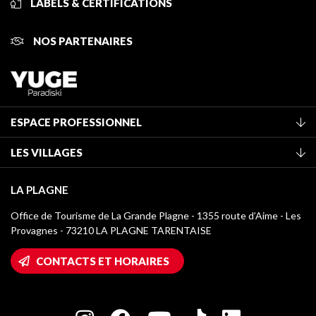
LABELS & CERTIFICATIONS
NOS PARTENAIRES
ESPACE PROFESSIONNEL
Adhérer à l'office de tourisme
LES VILLAGES
Classement des meublés
La Plagne Vallée
Taxe de séjour
LA PLAGNE
Champagny-en-Vanoise
Médiathèque
Office de Tourisme de La Grande Plagne - 1355 route d’Aime - Les
Montchavin - Les Coches
Provagnes - 73210 LA PLAGNE TARENTAISE
Logos La Plagne
Montalbert
Accès Wifi
CONTACTS ET HORAIRES
Plagne 1800
Maison des Propriétaires
Plagne Bellecôte
Salle de presse
Plagne Centre