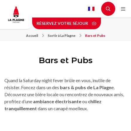
Aller
au
contenu
RÉSERVEZ VOTRE SÉJOUR
principal
Accueil
Sortir à La Plagne
Bars et Pubs
Bars et Pubs
Quand la Saturday night fever brûle en vous, inutile de
résister. Foncez dans un des
bars & pubs de La Plagn
e.
Découvrez une bière locale ou rencontrez de nouveaux amis,
profitez d’une
ambiance électrisante
ou
chillez
tranquillement
dans un canapé moelleux.