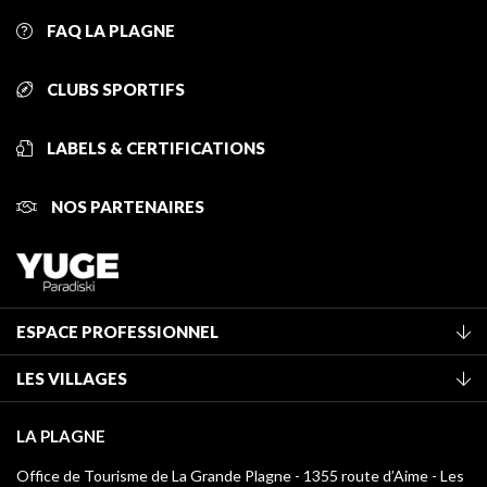
FAQ LA PLAGNE
CLUBS SPORTIFS
LABELS & CERTIFICATIONS
NOS PARTENAIRES
ESPACE PROFESSIONNEL
Adhérer à l'office de tourisme
LES VILLAGES
Classement des meublés
La Plagne Vallée
Taxe de séjour
LA PLAGNE
Montchavin - Les Coches
Médiathèque
Office de Tourisme de La Grande Plagne - 1355 route d’Aime - Les
Champagny-en-Vanoise