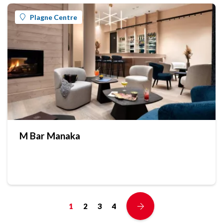
Plagne Centre
M Bar Manaka
1
2
3
4