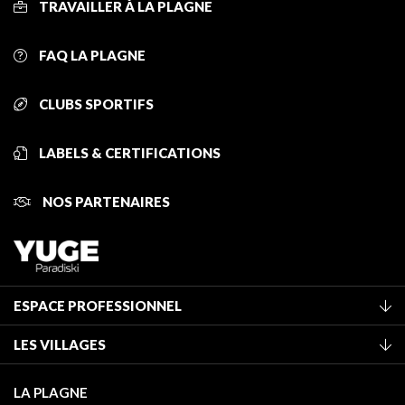
TRAVAILLER À LA PLAGNE
FAQ LA PLAGNE
CLUBS SPORTIFS
LABELS & CERTIFICATIONS
NOS PARTENAIRES
ESPACE PROFESSIONNEL
Adhérer à l'office de tourisme
LES VILLAGES
Classement des meublés
La Plagne Vallée
Taxe de séjour
LA PLAGNE
Montchavin - Les Coches