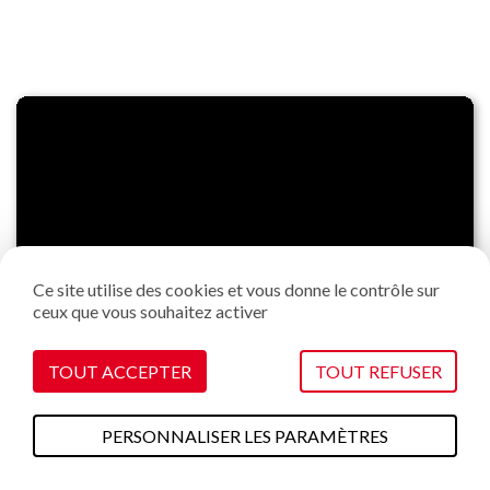
Ce site utilise des cookies et vous donne le contrôle sur
ceux que vous souhaitez activer
TOUT ACCEPTER
TOUT REFUSER
Contactez-nous !
PERSONNALISER LES PARAMÈTRES
Office de Tourisme de la Grande Plagne
A faire cet été
Plans & cartes
Webcams
Météo
Accès