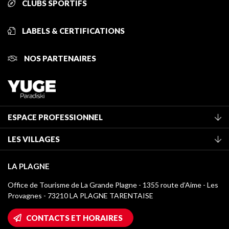
CLUBS SPORTIFS
LABELS & CERTIFICATIONS
NOS PARTENAIRES
ESPACE PROFESSIONNEL
Adhérer à l'office de tourisme
LES VILLAGES
Classement des meublés
La Plagne Vallée
Taxe de séjour
LA PLAGNE
Montchavin - Les Coches
Médiathèque
Office de Tourisme de La Grande Plagne - 1355 route d’Aime - Les
Champagny-en-Vanoise
Provagnes - 73210 LA PLAGNE TARENTAISE
Logos La Plagne
Montalbert
Accès Wifi
CONTACTS ET HORAIRES
Plagne 1800
Maison des Propriétaires