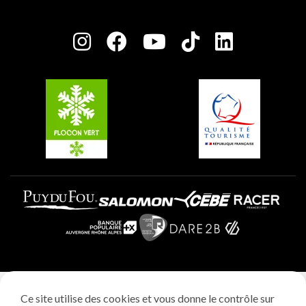
Plagne Bellecôte
Salle de presse
Plagne Centre
Charte des Acteurs Engagés
Plagne Soleil
Groupes et séminaires
Belle Plagne
Plagne Villages
Plagne Aime 2000
Mentions légales
Ce site utilise des cookies et vous donne le contrôle sur