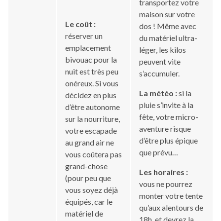
transportez votre
maison sur votre
Le coût :
dos ! Même avec
réserver un
du matériel ultra-
emplacement
léger, les kilos
bivouac pour la
peuvent vite
nuit est très peu
s’accumuler.
onéreux. Si vous
La météo :
si la
décidez en plus
pluie s’invite à la
d’être autonome
fête, votre micro-
sur la nourriture,
aventure risque
votre escapade
d’être plus épique
au grand air ne
que prévu…
vous coûtera pas
grand-chose
Les horaires :
(pour peu que
vous ne pourrez
vous soyez déjà
monter votre tente
équipés, car le
qu’aux alentours de
matériel de
18h, et devrez la