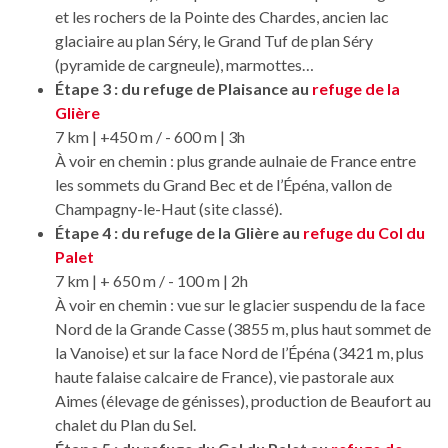
et les rochers de la Pointe des Chardes, ancien lac
glaciaire au plan Séry, le Grand Tuf de plan Séry
(pyramide de cargneule), marmottes…
Étape 3 : du refuge de Plaisance au
refuge de la
Glière
7 km | +450 m / - 600 m | 3h
À voir en chemin : plus grande aulnaie de France entre
les sommets du Grand Bec et de l’Épéna, vallon de
Champagny-le-Haut (site classé).
Étape 4 : du refuge de la Glière au
refuge du Col du
Palet
7 km | + 650 m / - 100 m | 2h
À voir en chemin : vue sur le glacier suspendu de la face
Nord de la Grande Casse (3855 m, plus haut sommet de
la Vanoise) et sur la face Nord de l’Épéna (3421 m, plus
haute falaise calcaire de France), vie pastorale aux
Aimes (élevage de génisses), production de Beaufort au
chalet du Plan du Sel.