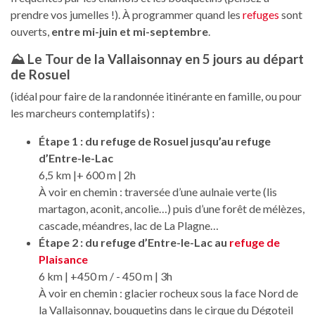
prendre vos jumelles !). À programmer quand les
refuges
sont
ouverts,
entre mi-juin et mi-septembre
.
⛰️ Le Tour de la Vallaisonnay en 5 jours au départ
de Rosuel
(idéal pour faire de la randonnée itinérante en famille, ou pour
les marcheurs contemplatifs) :
Étape 1 : du refuge de Rosuel jusqu’au refuge
d’Entre-le-Lac
6,5 km |+ 600 m | 2h
À voir en chemin : traversée d’une aulnaie verte (lis
martagon, aconit, ancolie…) puis d’une forêt de mélèzes,
cascade, méandres, lac de La Plagne…
Étape 2 : du refuge d’Entre-le-Lac au
refuge de
Plaisance
6 km | +450 m / - 450 m | 3h
À voir en chemin : glacier rocheux sous la face Nord de
la Vallaisonnay, bouquetins dans le cirque du Dégoteil