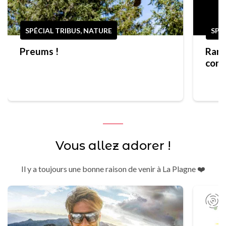
SPÉCIAL TRIBUS, NATURE
SPO
Preums !
Rand
cons
prem
Vous allez adorer !
Il y a toujours une bonne raison de venir à La Plagne ❤️