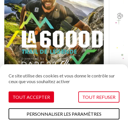
Ce site utilise des cookies et vous donne le contrôle sur
ceux que vous souhaitez activer
La 6000D by Dare2B
30 juillet au 1er août
TOUT ACCEPTER
TOUT REFUSER
PERSONNALISER LES PARAMÈTRES
A faire cet été
Plans & cartes
Webcams
Météo
Accès