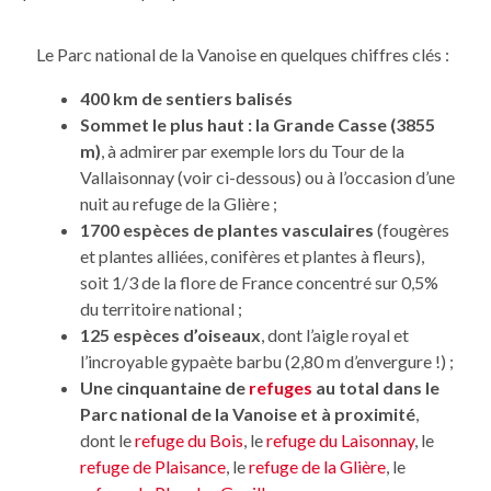
Le Parc national de la Vanoise en quelques chiffres clés :
400 km de sentiers balisés
Sommet le plus haut : la Grande Casse (3855
m)
, à admirer par exemple lors du Tour de la
Vallaisonnay (voir ci-dessous) ou à l’occasion d’une
nuit au refuge de la Glière ;
1700 espèces de plantes vasculaires
(fougères
et plantes alliées, conifères et plantes à fleurs),
soit 1/3 de la flore de France concentré sur 0,5%
du territoire national ;
125 espèces d’oiseaux
, dont l’aigle royal et
l’incroyable gypaète barbu (2,80 m d’envergure !) ;
Une cinquantaine de
refuges
au total dans le
Parc national de la Vanoise et à proximité
,
dont le
refuge du Bois
, le
refuge du Laisonnay
, le
refuge de Plaisance
, le
refuge de la Glière
, le