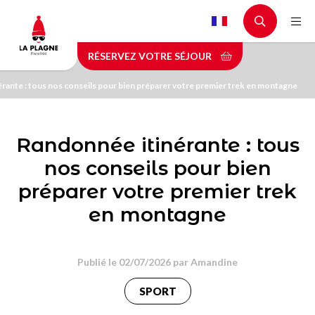
Aller
au
contenu
RÉSERVEZ VOTRE SÉJOUR
principal
rante : tous nos conseils pour bien préparer votre premier trek en montagne
Randonnée itinérante : tous
nos conseils pour bien
préparer votre premier trek
en montagne
Publié le 02/07/2026 par
Amandine
SPORT