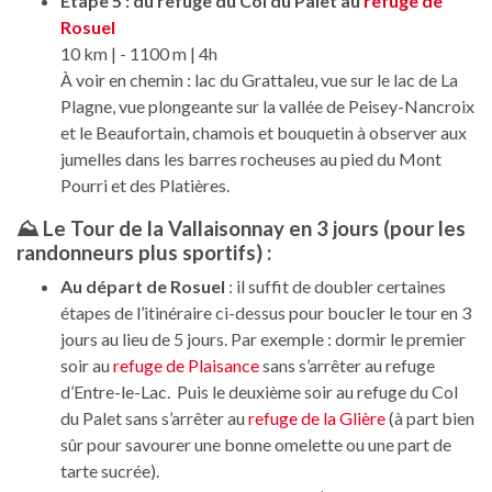
Étape 5 : du refuge du Col du Palet au
refuge de
Rosuel
10 km | - 1100 m | 4h
À voir en chemin : lac du Grattaleu, vue sur le lac de La
Plagne, vue plongeante sur la vallée de Peisey-Nancroix
et le Beaufortain, chamois et bouquetin à observer aux
jumelles dans les barres rocheuses au pied du Mont
Pourri et des Platières.
⛰️ Le Tour de la Vallaisonnay en 3 jours (pour les
randonneurs plus sportifs) :
Au départ de Rosuel
: il suffit de doubler certaines
étapes de l’itinéraire ci-dessus pour boucler le tour en 3
jours au lieu de 5 jours. Par exemple : dormir le premier
soir au
refuge de Plaisance
sans s’arrêter au refuge
d’Entre-le-Lac. Puis le deuxième soir au refuge du Col
du Palet sans s’arrêter au
refuge de la Glière
(à part bien
sûr pour savourer une bonne omelette ou une part de
tarte sucrée).