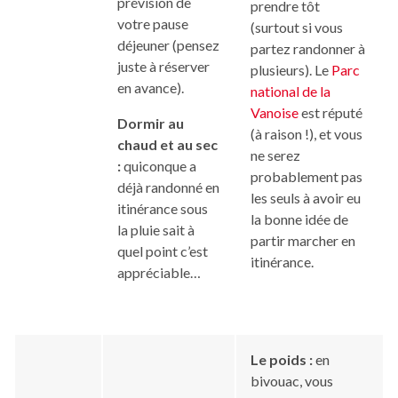
prévision de
prendre tôt
votre pause
(surtout si vous
déjeuner (pensez
partez randonner à
juste à réserver
plusieurs). Le
Parc
en avance).
national de la
Vanoise
est réputé
Dormir au
(à raison !), et vous
chaud et au sec
ne serez
:
quiconque a
probablement pas
déjà randonné en
les seuls à avoir eu
itinérance sous
la bonne idée de
la pluie sait à
partir marcher en
quel point c’est
itinérance.
appréciable…
Le poids :
en
bivouac, vous