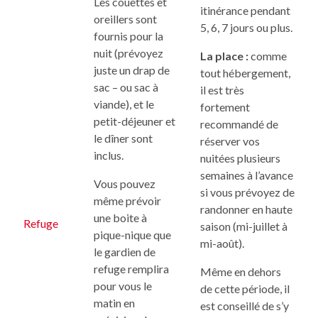
Les couettes et
itinérance pendant
oreillers sont
5, 6, 7 jours ou plus.
fournis pour la
nuit (prévoyez
La place :
comme
juste un drap de
tout hébergement,
sac – ou sac à
il est très
viande), et le
fortement
petit-déjeuner et
recommandé de
le dîner sont
réserver vos
inclus.
nuitées plusieurs
semaines à l’avance
Vous pouvez
si vous prévoyez de
même prévoir
randonner en haute
une boite à
Refuge
saison (mi-juillet à
pique-nique que
mi-août).
le gardien de
refuge remplira
Même en dehors
pour vous le
de cette période, il
matin en
est conseillé de s’y