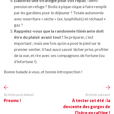
Élaborez une stratégie pour vos repas :
demi-
pension en refuge ? Boite à pique-nique à faire remplir
par les gardiens pour le déjeuner ? Totale autonomie
avec nourriture « sèche » (ex. lyophilisés) et réchaud +
gaz ?
Rappelez-vous que la randonnée itinérante doit
être du plaisir avant tout !
Se préparer, c’est
important ; mais une fois qu’on a posé le pied sur le
premier sentier, il faut aussi savoir lâcher prise, profiter
de la vue, et rire avec ses compagnons de fortune (ou
d’infortune !).
Bonne balade à vous, et bonne introspection !
Article précédent
Article suivant
Preums !
À tester cet été : la
descente des gorges de
l’Isère en rafting !