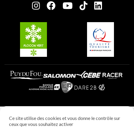
Charte des Acteurs Engagés
Plagne Soleil
Groupes et séminaires
Belle Plagne
Plagne Villages
Plagne Aime 2000
Mentions légales
Ce site utilise des cookies et vous donne le contrôle sur
Politique vie privée
ceux que vous souhaitez activer
Réalisation: StudioJuillet