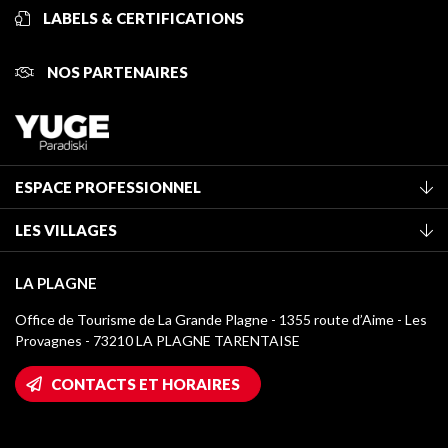
LABELS & CERTIFICATIONS
NOS PARTENAIRES
ESPACE PROFESSIONNEL
Adhérer à l'office de tourisme
LES VILLAGES
Classement des meublés
La Plagne Vallée
Taxe de séjour
LA PLAGNE
Montchavin - Les Coches
Médiathèque
Office de Tourisme de La Grande Plagne - 1355 route d’Aime - Les
Champagny-en-Vanoise
Provagnes - 73210 LA PLAGNE TARENTAISE
Logos La Plagne
Montalbert
Accès Wifi
CONTACTS ET HORAIRES
Plagne 1800
Maison des Propriétaires
Plagne Bellecôte
Salle de presse
Plagne Centre