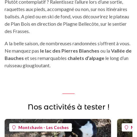
Plutôt contemplatif ? Ralentissez l’allure lors d’une sortie,
raquettes aux pieds, accompagné ou non, sur nos itinéraires
balisés. A pied ou en ski de fond, vous découvrirez le plateau
de Plan Bois en direction de Plagne Bellecôte, sur le sentier
des Frasses.
A la belle saison, de nombreuses randonnées s’offrent à vous.
Ne manquez pas
le lac des Pierres Blanches
ou la
Vallée de
Bauches
et ses remarquables
chalets d’alpage
le long d’un
ruisseau glougloutant.
Nos activités à tester !
Montchavin - Les Coches
Mo