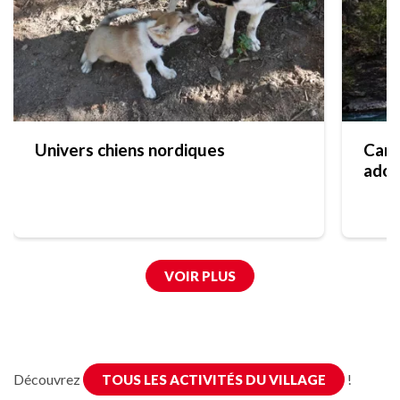
Univers chiens nordiques
Cano
ados
VOIR PLUS
Découvrez
!
TOUS LES ACTIVITÉS DU VILLAGE