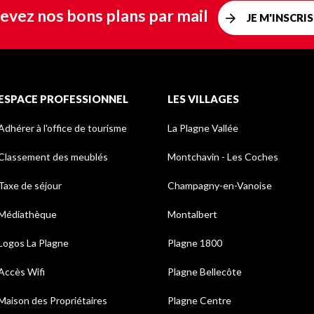
evez nos bons plans par mail
JE M'INSCRIS
ESPACE PROFESSIONNEL
LES VILLAGES
Adhérer à l'office de tourisme
La Plagne Vallée
Classement des meublés
Montchavin - Les Coches
Taxe de séjour
Champagny-en-Vanoise
Médiathèque
Montalbert
Logos La Plagne
Plagne 1800
Accès Wifi
Plagne Bellecôte
Maison des Propriétaires
Plagne Centre