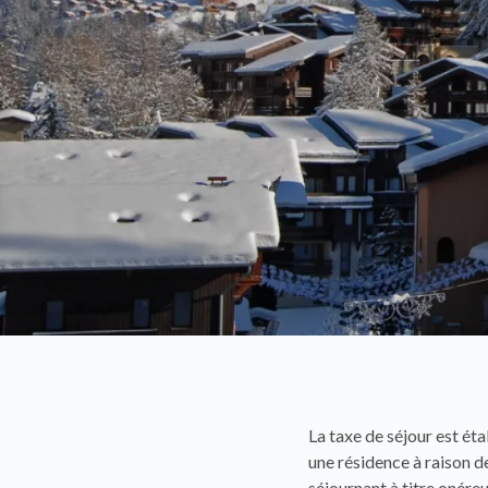
La taxe de séjour est ét
une résidence à raison de
séjournant à titre onére