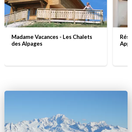
Madame Vacances - Les Chalets
Rési
des Alpages
Appa