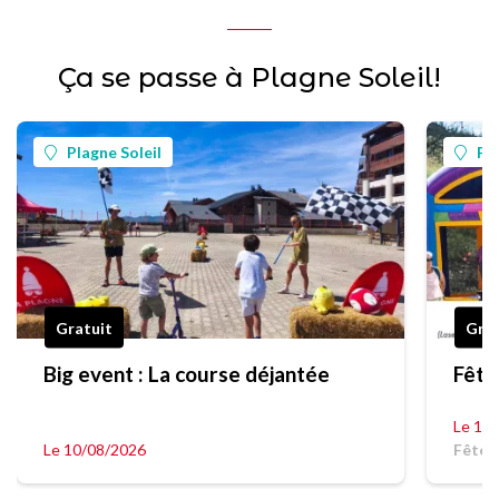
Ça se passe à Plagne Soleil!
Plagne Soleil
Pla
Gratuit
Grat
Big event : La course déjantée
Fête
Le 12
Le 10/08/2026
Fête l