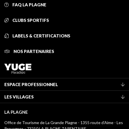
FAQ LA PLAGNE
CLUBS SPORTIFS
LABELS & CERTIFICATIONS
NOS PARTENAIRES
ESPACE PROFESSIONNEL
Adhérer à l'office de tourisme
LES VILLAGES
Classement des meublés
La Plagne Vallée
Taxe de séjour
LA PLAGNE
Montchavin - Les Coches
Médiathèque
Office de Tourisme de La Grande Plagne - 1355 route d’Aime - Les
Champagny-en-Vanoise
Provagnes - 73210 LA PLAGNE TARENTAISE