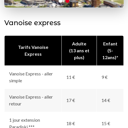
Vanoise express
Adulte
Enfant
Tarifs Vanoise
(13 ans et
(5-
Express
plus)
12ans)*
Vanoise Express - aller
11 €
9 €
simple
Vanoise Express - aller
17 €
14 €
retour
1 jour extension
18 €
15 €
Paradiski ***