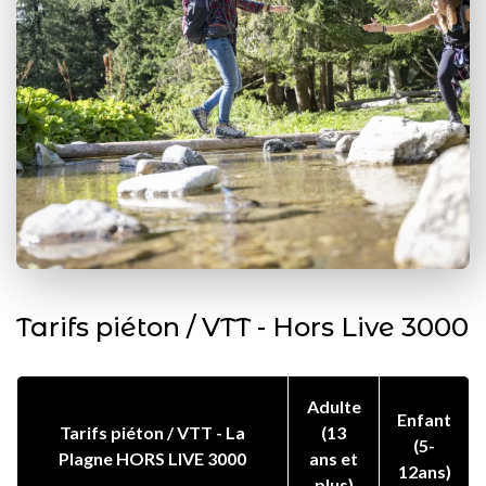
Tarifs piéton / VTT - Hors Live 3000
Adulte
Enfant
Tarifs piéton / VTT - La
(13
(5-
Plagne HORS LIVE 3000
ans et
12ans)
plus)