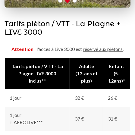
Tarifs piéton / VTT - La Plagne +
LIVE 3000
Attention
: l'accès à Live 3000 est
réservé aux piétons
.
Tarifs piéton / VTT - La
Adulte
Enfant
Plagne LIVE 3000
(13-ans et
(5-
inclus**
plus)
12ans)*
1 jour
32 €
26 €
1 jour
37 €
31 €
+ AEROLIVE***