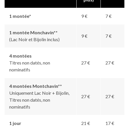
1 montée*
9 €
7 €
1 montée Monchavin**
9 €
7 €
(Lac Noir et Bijolin inclus)
4 montées
Titres non datés, non
27 €
27 €
nominatifs
4 montées Montchavin**
Uniquement Lac Noir + Bijolin,
27 €
27 €
Titres non datés, non
nominatifs
1 jour
21 €
17 €