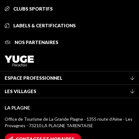
CLUBS SPORTIFS
LABELS & CERTIFICATIONS
NOS PARTENAIRES
ESPACE PROFESSIONNEL
Adhérer à l'office de tourisme
LES VILLAGES
Classement des meublés
La Plagne Vallée
Taxe de séjour
LA PLAGNE
Montchavin - Les Coches
Médiathèque
Office de Tourisme de La Grande Plagne - 1355 route d’Aime - Les
Champagny-en-Vanoise
Provagnes - 73210 LA PLAGNE TARENTAISE
Logos La Plagne
Montalbert
Accès Wifi
CONTACTS ET HORAIRES