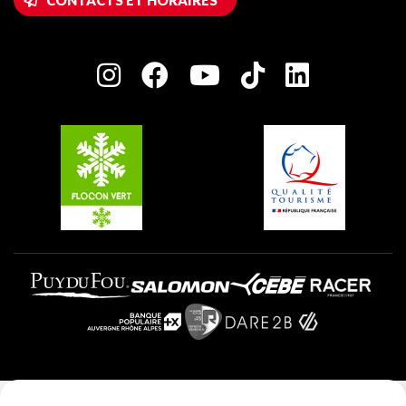
Plagne 1800
Maison des Propriétaires
Plagne Bellecôte
Salle de presse
Plagne Centre
Charte des Acteurs Engagés
Plagne Soleil
Groupes et séminaires
Belle Plagne
Plagne Villages
Plagne Aime 2000
Mentions légales