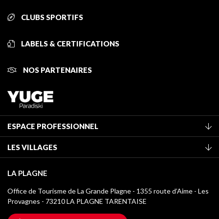
CLUBS SPORTIFS
LABELS & CERTIFICATIONS
NOS PARTENAIRES
ESPACE PROFESSIONNEL
Adhérer à l'office de tourisme
LES VILLAGES
Classement des meublés
La Plagne Vallée
Taxe de séjour
LA PLAGNE
Montchavin - Les Coches
Médiathèque
Office de Tourisme de La Grande Plagne - 1355 route d’Aime - Les
Champagny-en-Vanoise
Provagnes - 73210 LA PLAGNE TARENTAISE
Logos La Plagne
Montalbert
Accès Wifi