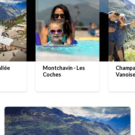
llée
Montchavin - Les
Champa
Coches
Vanois