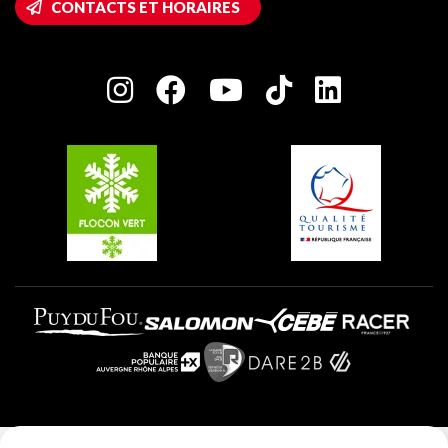
CONTACTS ET HORAIRES
Plagne 1800
Maison des Propriétaires
Plagne Bellecôte
Salle de presse
Plagne Centre
Charte des Acteurs Engagés
Plagne Soleil
Groupes et séminaires
Belle Plagne
Plagne Villages
Plagne Aime 2000