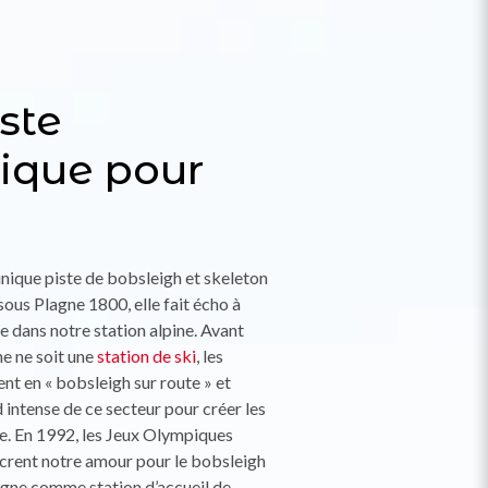
ste
ique pour
unique piste de bobsleigh et skeleton
ous Plagne 1800, elle fait écho à
e dans notre station alpine. Avant
e ne soit une
station de ski
, les
nt en « bobsleigh sur route » et
d intense de ce secteur pour créer les
te. En 1992, les Jeux Olympiques
acrent notre amour pour le bobsleigh
agne comme station d’accueil de