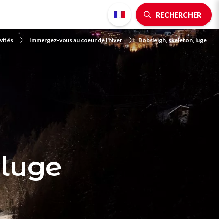
RECHERCHER
vités
Immergez-vous au coeur de l'hiver
Bobsleigh, skeleton, luge
 luge