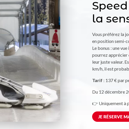
Speed
la sen
Vous préférez la jo
en position semi-co
Le bonus : une vue 
pourrez apprécier 
leur juste valeur. 
km/h, il est proba
Tarif
: 137 € par p
Du 12 décembre 2
👉 Uniquement à pa
JE RÉSERVE M