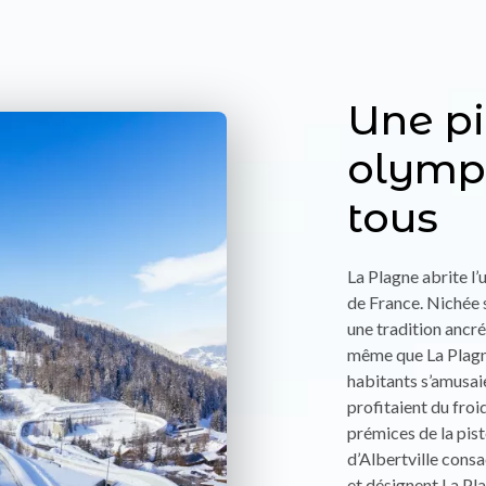
Une pi
olymp
tous
La Plagne abrite l’
de France. Nichée s
une tradition ancré
même que La Plagn
habitants s’amusaie
profitaient du froi
prémices de la pis
d’Albertville cons
et désignent La Pl