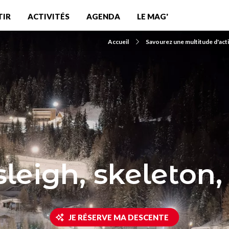
TIR
ACTIVITÉS
AGENDA
LE MAG'
Accueil
Savourez une multitude d'acti
leigh, skeleton,
JE RÉSERVE MA DESCENTE