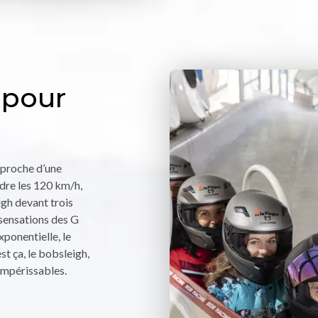
 pour
 proche d’une
ndre les 120 km/h,
igh devant trois
 sensations des G
xponentielle, le
st ça, le bobsleigh,
 impérissables.