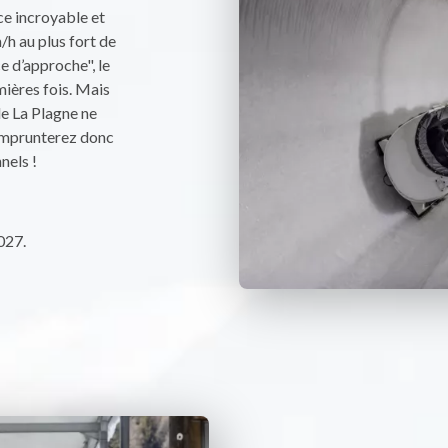
e incroyable et
/h au plus fort de
e d’approche", le
ières fois. Mais
de La Plagne ne
emprunterez donc
nels !
027.