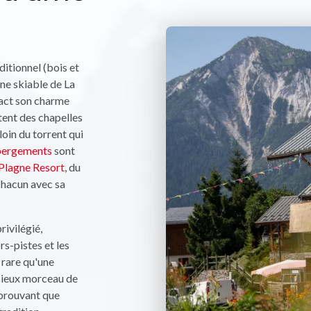
ditionnel (bois et
aine skiable de La
tact son charme
tent des chapelles
loin du torrent qui
bergements
sont
Plagne Resort
, du
chacun avec sa
rivilégié,
rs-pistes et les
s rare qu'une
icieux morceau de
 prouvant que