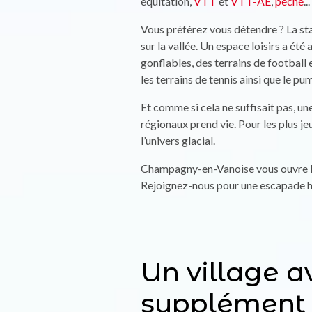
équitation,
VTT
et
VTT-AE
,
pêche
...
Vous préférez vous détendre ? La s
sur la vallée. Un espace loisirs a été
gonflables, des terrains de football
les terrains de tennis ainsi que le pu
Et comme si cela ne suffisait pas, u
régionaux prend vie. Pour les plus j
l’univers glacial.
Champagny-en-Vanoise vous ouvre les 
Rejoignez-nous pour une escapade hor
Un village a
supplément