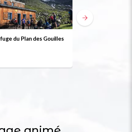
fuge du Plan des Gouilles
Chalet la Combet
10 pers.
lage animé