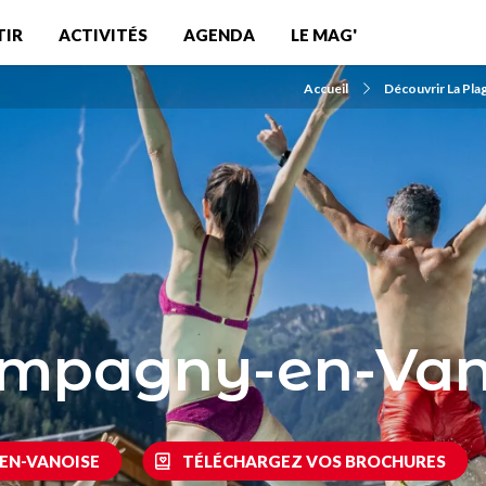
TIR
ACTIVITÉS
AGENDA
LE MAG'
Accueil
Découvrir La Pla
mpagny-en-Van
EN-VANOISE
TÉLÉCHARGEZ VOS BROCHURES