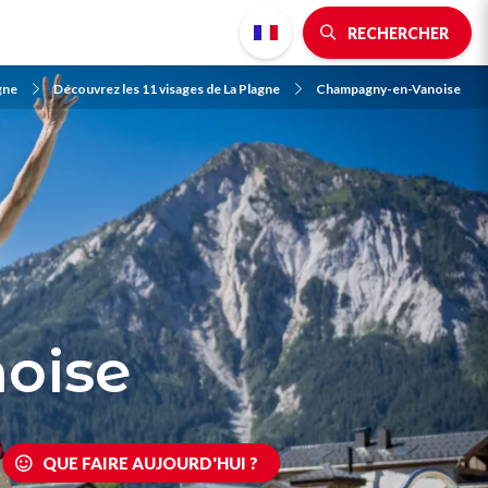
RECHERCHER
gne
Découvrez les 11 visages de La Plagne
Champagny-en-Vanoise
oise
QUE FAIRE AUJOURD'HUI ?