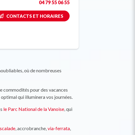
04 79 55 06 55
CONTACTS ET HORAIRES
noubliables, où de nombreuses
t de commodités pour des vacances
t optimal qui illuminera vos journées.
ns
le Parc National de la Vanoise
, qui
scalade
, accrobranche,
via-ferrata
,