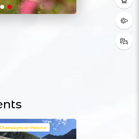
ents
Champagny en Vanoise
Champagny en Van