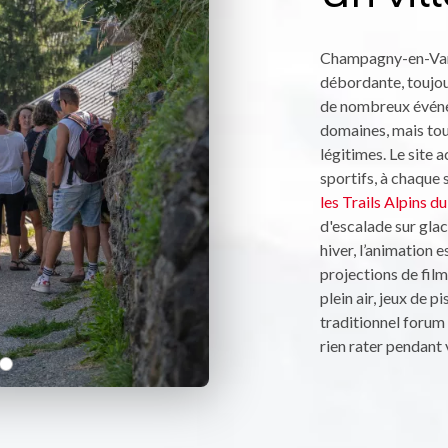
Champagny-en-Vanoi
débordante, toujo
de nombreux événe
domaines, mais touj
légitimes. Le site
sportifs, à chaque 
les Trails Alpins 
d'escalade sur gla
hiver, l’animation e
projections de film
plein air, jeux de 
traditionnel forum
rien rater pendant 