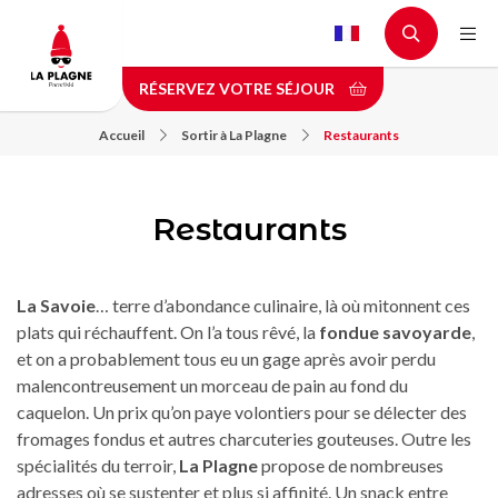
Aller
au
contenu
RÉSERVEZ VOTRE SÉJOUR
principal
Accueil
Sortir à La Plagne
Restaurants
Restaurants
La Savoie
… terre d’abondance culinaire, là où mitonnent ces
plats qui réchauffent. On l’a tous rêvé, la
fondue savoyarde
,
et on a probablement tous eu un gage après avoir perdu
malencontreusement un morceau de pain au fond du
caquelon. Un prix qu’on paye volontiers pour se délecter des
fromages fondus et autres charcuteries gouteuses. Outre les
spécialités du terroir,
La Plagne
propose de nombreuses
adresses où se sustenter et plus si affinité. Un snack entre