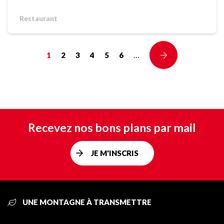
Restaurant
…
1
2
3
4
5
6
Recevez nos bons plans par mail
JE M'INSCRIS
UNE MONTAGNE À TRANSMETTRE