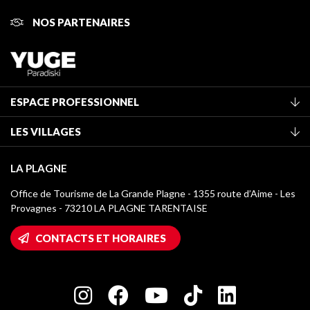
NOS PARTENAIRES
ESPACE PROFESSIONNEL
Adhérer à l'office de tourisme
LES VILLAGES
Classement des meublés
La Plagne Vallée
Taxe de séjour
LA PLAGNE
Montchavin - Les Coches
Médiathèque
Office de Tourisme de La Grande Plagne - 1355 route d’Aime - Les
Champagny-en-Vanoise
Provagnes - 73210 LA PLAGNE TARENTAISE
Logos La Plagne
Montalbert
Accès Wifi
CONTACTS ET HORAIRES
Plagne 1800
Maison des Propriétaires
Plagne Bellecôte
Salle de presse
Plagne Centre
Charte des Acteurs Engagés
Plagne Soleil