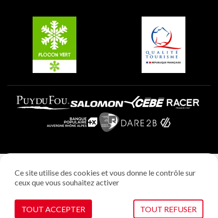
Groupes et séminaires
Belle Plagne
Plagne Villages
Plagne Aime 2000
Mentions légales
Ce site utilise des cookies et vous donne le contrôle sur
Politique vie privée
ceux que vous souhaitez activer
Réalisation: StudioJuillet
Gestion des cookies
TOUT ACCEPTER
TOUT REFUSER