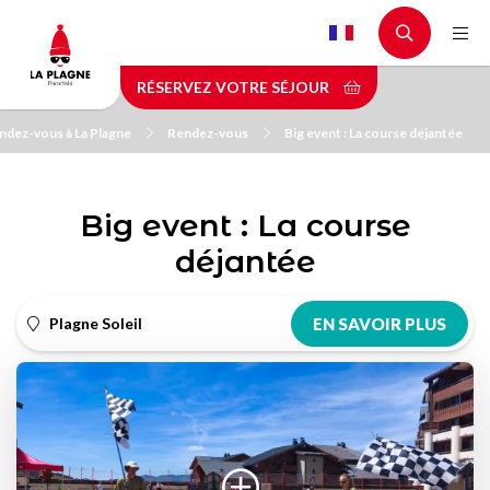
Aller
au
contenu
RÉSERVEZ VOTRE SÉJOUR
principal
ndez-vous à La Plagne
Rendez-vous
Big event : La course déjantée
Big event : La course
déjantée
Plagne Soleil
EN SAVOIR PLUS