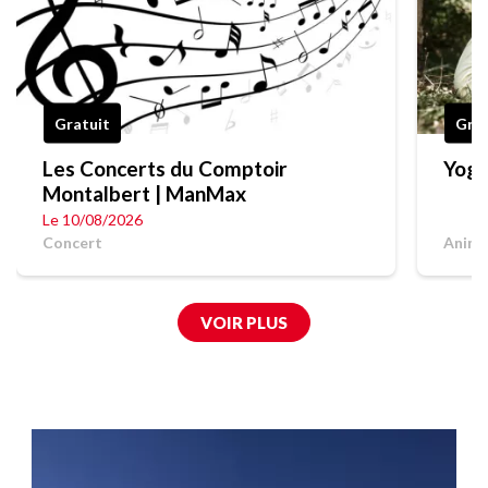
Gratuit
Grat
Les Concerts du Comptoir
Yoga
Montalbert | ManMax
Le 10/08/2026
Concert
Anima
VOIR PLUS