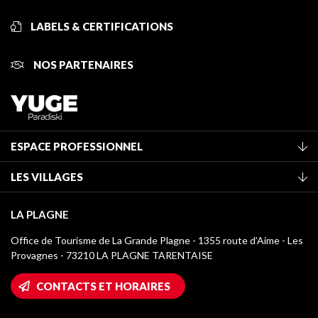
LABELS & CERTIFICATIONS
NOS PARTENAIRES
ESPACE PROFESSIONNEL
Adhérer à l'office de tourisme
LES VILLAGES
Classement des meublés
La Plagne Vallée
Taxe de séjour
LA PLAGNE
Montchavin - Les Coches
Médiathèque
Office de Tourisme de La Grande Plagne - 1355 route d’Aime - Les
Champagny-en-Vanoise
Provagnes - 73210 LA PLAGNE TARENTAISE
Logos La Plagne
Montalbert
Accès Wifi
CONTACTS ET HORAIRES
Plagne 1800
Maison des Propriétaires
Plagne Bellecôte