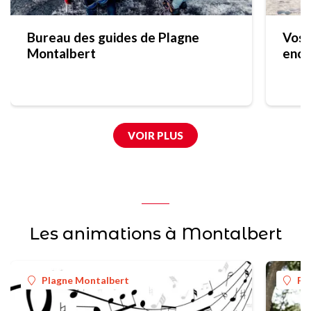
Bureau des guides de Plagne
Vos 
Montalbert
enca
"La 
VOIR PLUS
Les animations à Montalbert
Plagne Montalbert
Pl