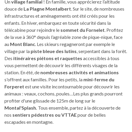
Un
village familial
! En famille, vous apprécierez l’altitude
douce de
La Plagne Montalbert
. Sur le site, de nombreuses
infrastructures et aménagements ont été créés pour les
enfants. En hiver, embarquez en toute sécurité dans la
télécabine pour rejoindre le
sommet du Fornelet
. Profitez
de la vue à 360° depuis l’agréable zone de pique-nique, face
au
Mont Blanc
. Les skieurs regagneront par exemple le
village par la
piste bleue des lutins
, serpentant dans la forêt.
Des
itinéraires piétons et raquettes
accessibles à tous
vous permettent de découvrir les différents visages de la
station. En été, de
nombreuses activités et animations
s'offrent aux familles. Pour les petits, la
mini-ferme du
Forperet
est une visite incontournable pour découvrir les
animaux : veaux, cochons, poules…Les plus grands pourront
profiter d'une glissade de 125m de long sur le
Montal'Splash.
Tous ensemble, partez à la découverte de
nos
sentiers pédestres ou VTTAE
pour de belles
escapades en montagne.