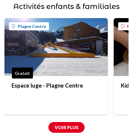
Activités enfants & familiales
Plagne Centre
Mo
Gratuit
Espace luge - Plagne Centre
Kids
VOIR PLUS