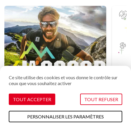
Ce site utilise des cookies et vous donne le contrôle sur
ceux que vous souhaitez activer
TOUT ACCEPTER
TOUT REFUSER
La 6000D by Dare2B
PERSONNALISER LES PARAMÈTRES
30 juillet au 1er août
A faire cet été
Plans & cartes
Webcams
Météo
Accès