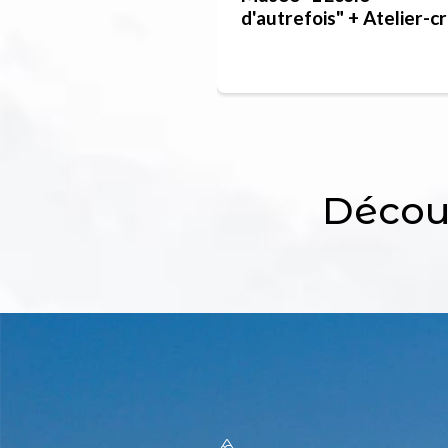
d'autrefois" + Atelier-c
de poterie
Découv