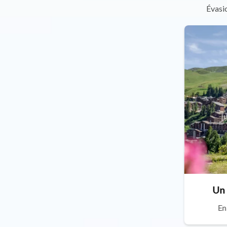
Évasio
Un 
En