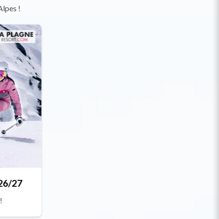
Alpes !
 26/27
!