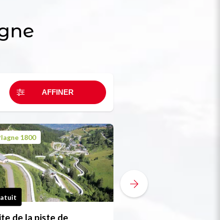
agne
lagne 1800
Plagne Aime 2000
atuit
Gratuit
ite de la piste de
Tournoi de pétanq