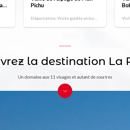
raft
Pichu
Bob
Dégustation, Visite guidée et/ou
Vis
commentée
rez la destination La
Un domaine aux 11 visages et autant de sourires