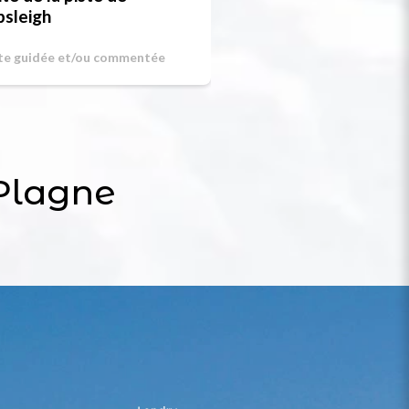
sleigh
ite guidée et/ou commentée
 Plagne