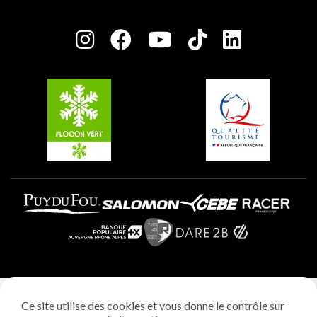
Plagne Bellecôte
Salle de presse
Plagne Centre
Charte des Acteurs Engagés
Plagne Soleil
Groupes et séminaires
Belle Plagne
Plagne Villages
Plagne Aime 2000
Mentions légales
Ce site utilise des cookies et vous donne le contrôle sur
Politique vie privée