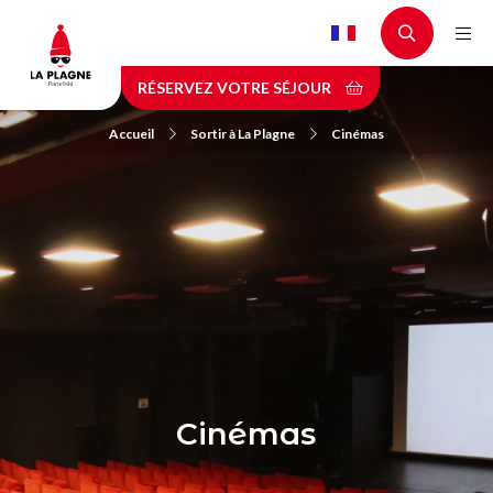
Aller
au
contenu
RÉSERVEZ VOTRE SÉJOUR
principal
Accueil
Sortir à La Plagne
Cinémas
Cinémas