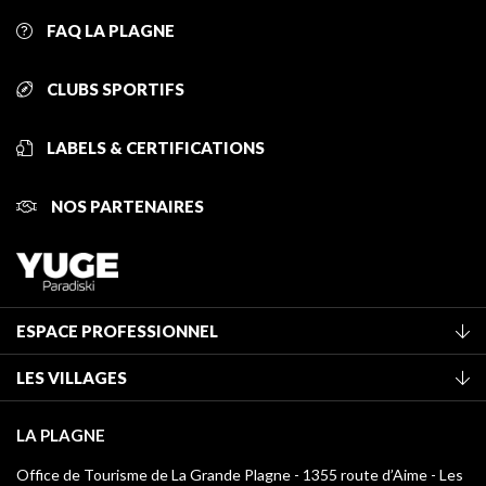
FAQ LA PLAGNE
CLUBS SPORTIFS
LABELS & CERTIFICATIONS
NOS PARTENAIRES
ESPACE PROFESSIONNEL
Adhérer à l'office de tourisme
LES VILLAGES
Classement des meublés
La Plagne Vallée
Taxe de séjour
LA PLAGNE
Champagny-en-Vanoise
Médiathèque
Office de Tourisme de La Grande Plagne - 1355 route d’Aime - Les
Montchavin - Les Coches