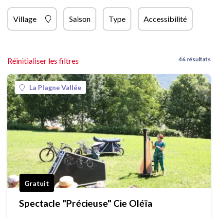
Village
Saison
Type
Accessibilité
46 résultats
Réinitialiser les filtres
La Plagne Vallée
Gratuit
Spectacle "Précieuse" Cie Oléïa