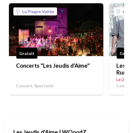
La Plagne Vallée
La Pl
Gratuit
Gratui
Concerts "Les Jeudis d'Aime"
Les Je
Rumb
Le 20/0
Concert, Spectacle
Concert
Les Jeudis d'Aime | WOoodZ