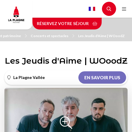
Aller
au
contenu
RÉSERVEZ VOTRE SÉJOUR
principal
 et patrimoine
Concerts et spectacles
Les Jeudis d'Aime | WOoodZ
Les Jeudis d'Aime | WOoodZ
La Plagne Vallée
EN SAVOIR PLUS