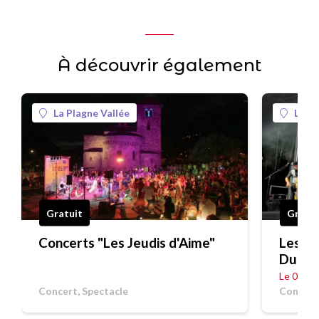
À découvrir également
La Plagne Vallée
La Pl
Gratuit
Gratui
Concerts "Les Jeudis d'Aime"
Les Je
Duck
Le 06/0
Concert, Spectacle
Concert