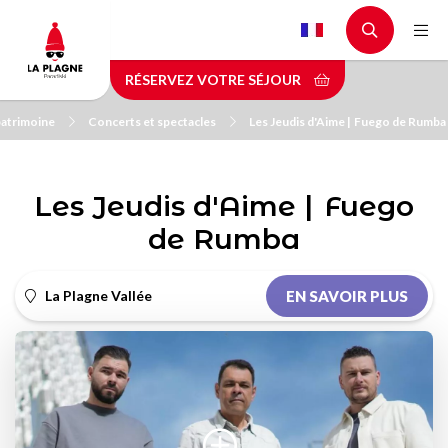
Aller
au
contenu
RÉSERVEZ VOTRE SÉJOUR
principal
 patrimoine
Concerts et spectacles
Les Jeudis d'Aime | Fuego de Rumba
Les Jeudis d'Aime | Fuego
de Rumba
La Plagne Vallée
EN SAVOIR PLUS