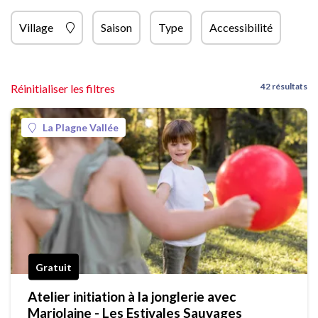
Village
Saison
Type
Accessibilité
42 résultats
Réinitialiser les filtres
La Plagne Vallée
Gratuit
Atelier initiation à la jonglerie avec
Marjolaine - Les Estivales Sauvages