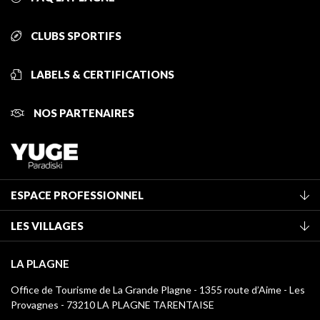
CLUBS SPORTIFS
LABELS & CERTIFICATIONS
NOS PARTENAIRES
ESPACE PROFESSIONNEL
Adhérer à l'office de tourisme
LES VILLAGES
Classement des meublés
La Plagne Vallée
Taxe de séjour
LA PLAGNE
Montchavin - Les Coches
Médiathèque
Office de Tourisme de La Grande Plagne - 1355 route d’Aime - Les
Champagny-en-Vanoise
Provagnes - 73210 LA PLAGNE TARENTAISE
Logos La Plagne
Montalbert