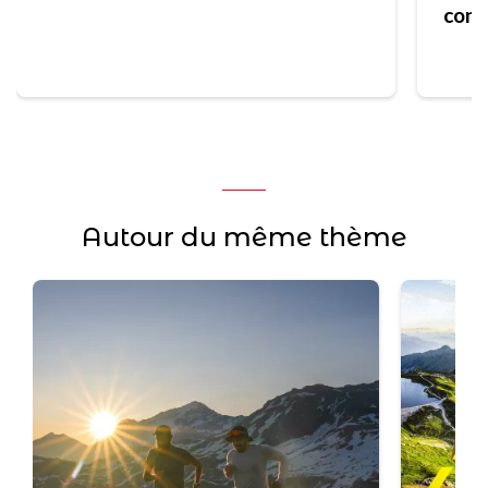
cons
prem
Autour du même thème