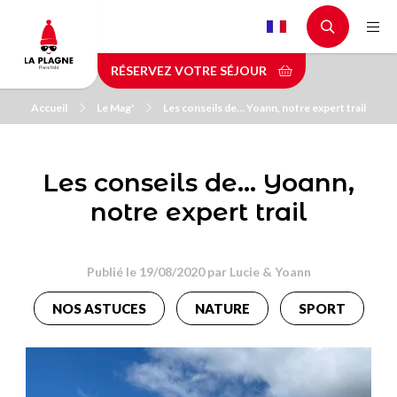
Aller
au
contenu
RÉSERVEZ VOTRE SÉJOUR
principal
Accueil
Le Mag'
Les conseils de… Yoann, notre expert trail
Les conseils de… Yoann,
notre expert trail
Publié le 19/08/2020 par
Lucie & Yoann
NOS ASTUCES
NATURE
SPORT