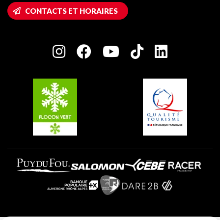
Accès Wifi
CONTACTS ET HORAIRES
Plagne 1800
Maison des Propriétaires
Plagne Bellecôte
Salle de presse
Plagne Centre
Charte des Acteurs Engagés
Plagne Soleil
Groupes et séminaires
Belle Plagne
Plagne Villages
Plagne Aime 2000