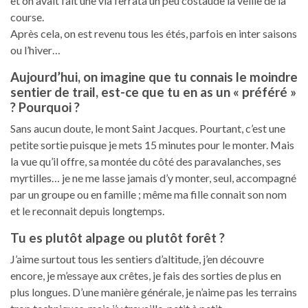
et on avait fait une via ferrata un peu costaude la veille de la
course.
Après cela, on est revenu tous les étés, parfois en inter saisons
ou l’hiver…
Aujourd’hui, on imagine que tu connais le moindre
sentier de trail, est-ce que tu en as un « préféré »
? Pourquoi ?
Sans aucun doute, le mont Saint Jacques. Pourtant, c’est une
petite sortie puisque je mets 15 minutes pour le monter. Mais
la vue qu’il offre, sa montée du côté des paravalanches, ses
myrtilles… je ne me lasse jamais d’y monter, seul, accompagné
par un groupe ou en famille ; même ma fille connait son nom
et le reconnait depuis longtemps.
Tu es plutôt alpage ou plutôt forêt ?
J’aime surtout tous les sentiers d’altitude, j’en découvre
encore, je m’essaye aux crêtes, je fais des sorties de plus en
plus longues. D’une manière générale, je n’aime pas les terrains