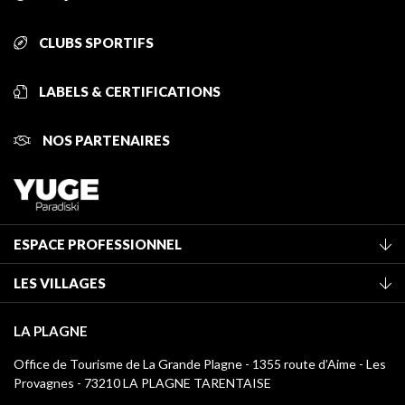
CLUBS SPORTIFS
LABELS & CERTIFICATIONS
NOS PARTENAIRES
ESPACE PROFESSIONNEL
Adhérer à l'office de tourisme
LES VILLAGES
Classement des meublés
La Plagne Vallée
Taxe de séjour
LA PLAGNE
Montchavin - Les Coches
Médiathèque
Office de Tourisme de La Grande Plagne - 1355 route d’Aime - Les
Champagny-en-Vanoise
Provagnes - 73210 LA PLAGNE TARENTAISE
Logos La Plagne
Montalbert