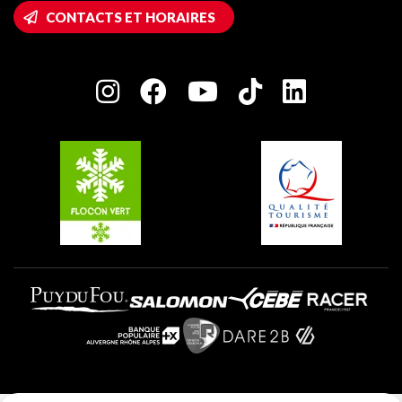
Accès Wifi
CONTACTS ET HORAIRES
Plagne 1800
Maison des Propriétaires
Plagne Bellecôte
Salle de presse
Plagne Centre
Charte des Acteurs Engagés
Plagne Soleil
Groupes et séminaires
Belle Plagne
Plagne Villages
Plagne Aime 2000