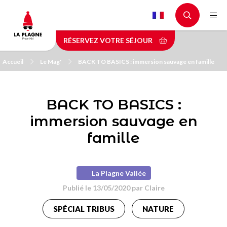
Aller
au
contenu
RÉSERVEZ VOTRE SÉJOUR
principal
Accueil
Le Mag'
BACK TO BASICS : immersion sauvage en famille
BACK TO BASICS :
immersion sauvage en
famille
La Plagne Vallée
Publié le 13/05/2020 par
Claire
SPÉCIAL TRIBUS
NATURE