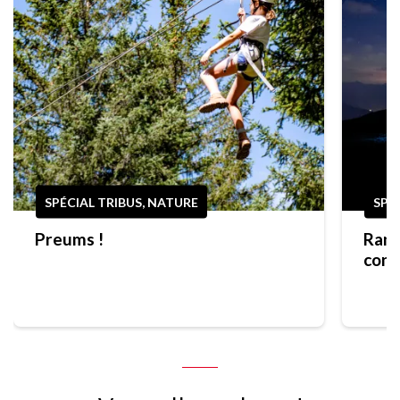
SPÉCIAL TRIBUS, NATURE
SPO
Preums !
Rand
cons
prem