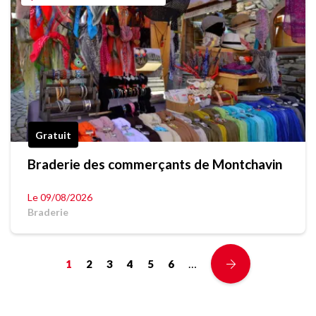
Gratuit
Braderie des commerçants de Montchavin
Le 09/08/2026
Braderie
…
1
2
3
4
5
6