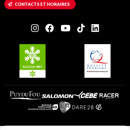
Accès Wifi
CONTACTS ET HORAIRES
Plagne 1800
Maison des Propriétaires
Plagne Bellecôte
Salle de presse
Plagne Centre
Charte des Acteurs Engagés
Plagne Soleil
Groupes et séminaires
Belle Plagne
Plagne Villages
Plagne Aime 2000