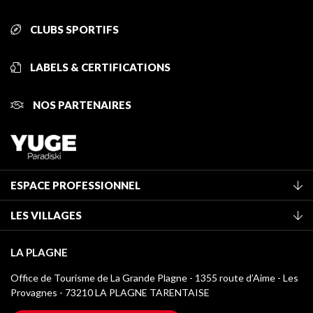
CLUBS SPORTIFS
LABELS & CERTIFICATIONS
NOS PARTENAIRES
ESPACE PROFESSIONNEL
Adhérer à l'office de tourisme
LES VILLAGES
Classement des meublés
La Plagne Vallée
Taxe de séjour
LA PLAGNE
Montchavin - Les Coches
Médiathèque
Office de Tourisme de La Grande Plagne - 1355 route d’Aime - Les
Champagny-en-Vanoise
Provagnes - 73210 LA PLAGNE TARENTAISE
Logos La Plagne
Montalbert