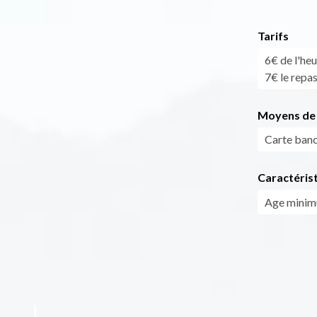
Tarifs
6€ de l'heu
7€ le repas
Moyens de 
Carte banc
Caractéris
Age mini