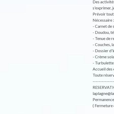
Des activité
s'exprimer, jo
Prévoir tout 
Nécessaire :
- Carnet de 
- Doudou, té
- Tenue de 
- Couches, la
- Dossier d'i
- Crème sola
- Turbulette,
Accueil des 
Toute réserv
--------------
RESERVATION
laplagne@lap
Permanence a
( Fermeture 