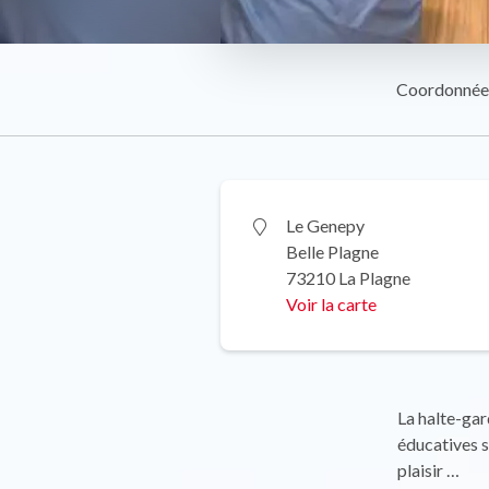
Coordonnée
Le Genepy
Belle Plagne
73210 La Plagne
Voir la carte
La halte-gar
éducatives s
plaisir …