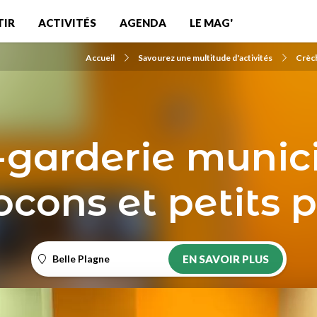
TIR
ACTIVITÉS
AGENDA
LE MAG'
Accueil
Savourez une multitude d'activités
Crèch
-garderie munici
ocons et petits 
Belle Plagne
EN SAVOIR PLUS