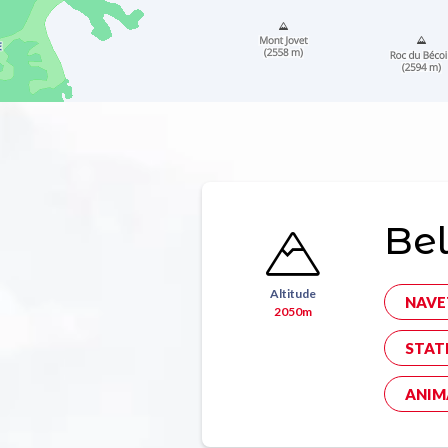
Bel
Altitude
NAVE
2050m
STAT
ANIM