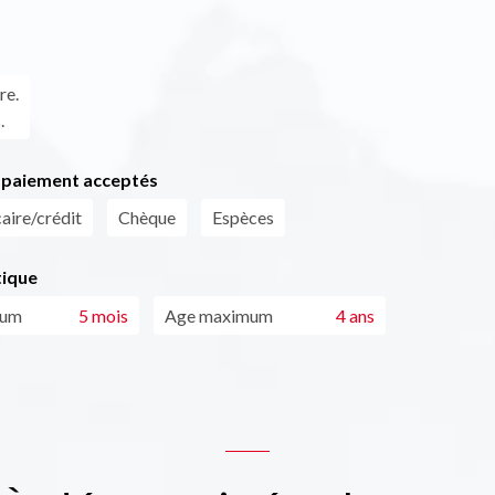
re.
.
paiement acceptés
aire/crédit
Chèque
Espèces
tique
mum
5 mois
Age maximum
4 ans