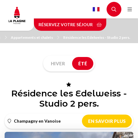
Aller
au
contenu
RÉSERVEZ VOTRE SÉJOUR
principal
t
Appartements et chalets
Résidence les Edelweiss - Studio 2 pers.
HIVER
ÉTÉ
Résidence les Edelweiss -
Studio 2 pers.
Champagny en Vanoise
EN SAVOIR PLUS