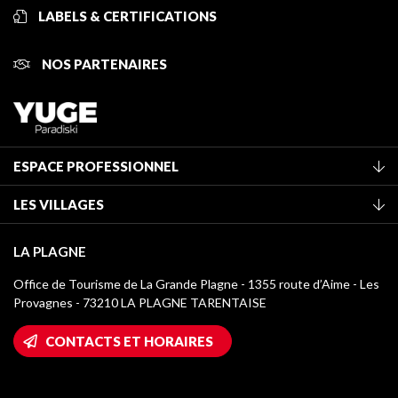
LABELS & CERTIFICATIONS
NOS PARTENAIRES
ESPACE PROFESSIONNEL
Adhérer à l'office de tourisme
LES VILLAGES
Classement des meublés
La Plagne Vallée
Taxe de séjour
LA PLAGNE
Montchavin - Les Coches
Médiathèque
Office de Tourisme de La Grande Plagne - 1355 route d’Aime - Les
Champagny-en-Vanoise
Provagnes - 73210 LA PLAGNE TARENTAISE
Logos La Plagne
Montalbert
Accès Wifi
CONTACTS ET HORAIRES
Plagne 1800
Maison des Propriétaires
Plagne Bellecôte
Salle de presse
Plagne Centre