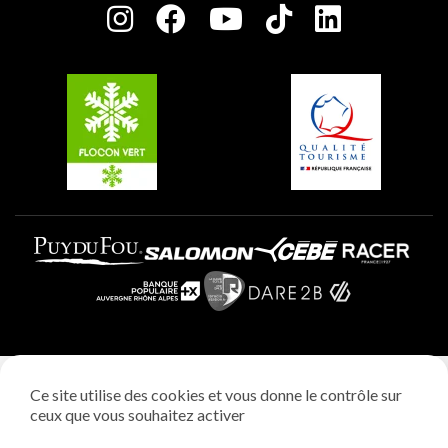
Charte des Acteurs Engagés
Plagne Soleil
Groupes et séminaires
Belle Plagne
Plagne Villages
Plagne Aime 2000
Mentions légales
Ce site utilise des cookies et vous donne le contrôle sur
Politique vie privée
ceux que vous souhaitez activer
Réalisation: StudioJuillet