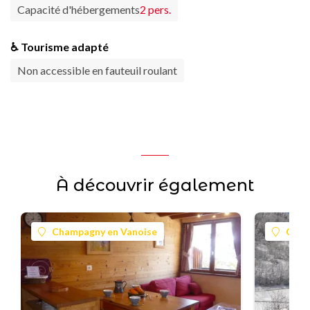
Capacité d'hébergements
2 pers.
♿ Tourisme adapté
Non accessible en fauteuil roulant
À découvrir également
Champagny en Vanoise
Cham