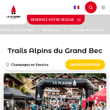
Aller
au
contenu
RÉSERVEZ VOTRE SÉJOUR
principal
s rendez-vous à La Plagne
Rendez-vous
Trails Alpins du Grand Bec
Trails Alpins du Grand Bec
Champagny en Vanoise
EN SAVOIR PLUS