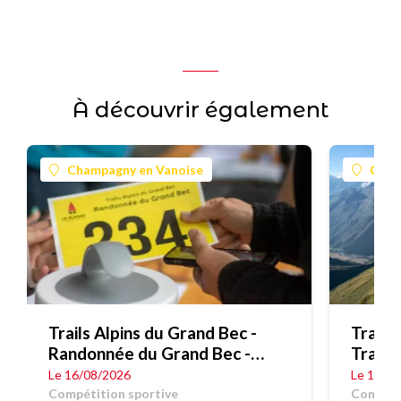
À découvrir également
Champagny en Vanoise
Cham
Trails Alpins du Grand Bec -
Trails
Randonnée du Grand Bec -
Trail 
7,79Km
15,8 
Le 16/08/2026
Le 16/0
Compétition sportive
Compéti