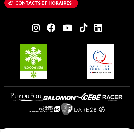
CONTACTS ET HORAIRES
Plagne 1800
Maison des Propriétaires
Plagne Bellecôte
Salle de presse
Plagne Centre
Charte des Acteurs Engagés
Plagne Soleil
Groupes et séminaires
Belle Plagne
Plagne Villages
Plagne Aime 2000