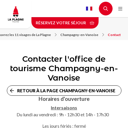
Aller
au
contenu
RÉSERVEZ VOTRE SÉJOUR
principal
vrez les 11 visages de La Plagne
Champagny-en-Vanoise
Contact
Contacter l'office de
tourisme Champagny-en-
Vanoise
RETOUR À LA PAGE CHAMPAGNY-EN-VANOISE
Horaires d'ouverture
Intersaisons
Du lundi au vendredi : 9h - 12h30 et 14h - 17h30
Les jours fériés : fermé