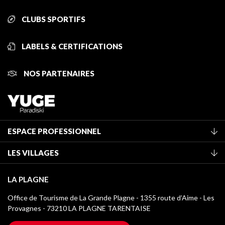
CLUBS SPORTIFS
LABELS & CERTIFICATIONS
NOS PARTENAIRES
ESPACE PROFESSIONNEL
Adhérer à l'office de tourisme
LES VILLAGES
Classement des meublés
La Plagne Vallée
Taxe de séjour
LA PLAGNE
Champagny-en-Vanoise
Médiathèque
Office de Tourisme de La Grande Plagne - 1355 route d’Aime - Les
Montchavin - Les Coches
Provagnes - 73210 LA PLAGNE TARENTAISE
Logos La Plagne
Montalbert
Accès Wifi