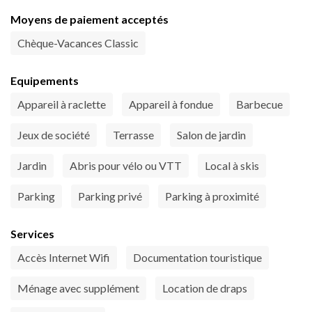
Moyens de paiement acceptés
Chèque-Vacances Classic
Equipements
Appareil à raclette
Appareil à fondue
Barbecue
Jeux de société
Terrasse
Salon de jardin
Jardin
Abris pour vélo ou VTT
Local à skis
Parking
Parking privé
Parking à proximité
Services
Accès Internet Wifi
Documentation touristique
Ménage avec supplément
Location de draps