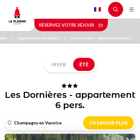
Aller
au
contenu
RÉSERVEZ VOTRE SÉJOUR
principal
ment
Appartements et chalets
Les Dornières - appartement 6 pers.
HIVER
ÉTÉ
Les Dornières - appartement
6 pers.
Champagny en Vanoise
EN SAVOIR PLUS