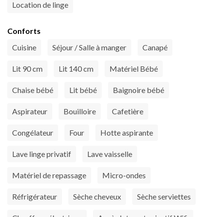
Location de linge
Conforts
Cuisine
Séjour / Salle à manger
Canapé
Lit 90 cm
Lit 140 cm
Matériel Bébé
Chaise bébé
Lit bébé
Baignoire bébé
Aspirateur
Bouilloire
Cafetière
Congélateur
Four
Hotte aspirante
Lave linge privatif
Lave vaisselle
Matériel de repassage
Micro-ondes
Réfrigérateur
Sèche cheveux
Sèche serviettes