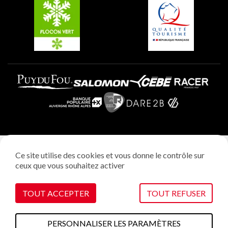
Plagne Villages
Plagne Aime 2000
Mentions légales
Ce site utilise des cookies et vous donne le contrôle sur
Politique vie privée
ceux que vous souhaitez activer
Réalisation: StudioJuillet
Gestion des cookies
TOUT ACCEPTER
TOUT REFUSER
PERSONNALISER LES PARAMÈTRES