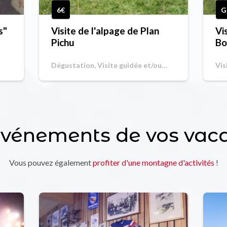
6€
G
s"
Visite de l'alpage de Plan
Vi
Pichu
Bo
Dégustation, Visite guidée et/ou
Vis
commentée
événements de vos vac
Vous pouvez également
profiter d'une montagne d'activités
!