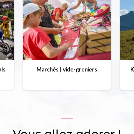
als
Marchés | vide-greniers
K
Vous allez adorer !