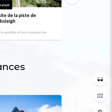
ratuit
Gratuit
site de la piste de
Tournoi de péta
bsleigh
ite guidée et/ou commentée
ances