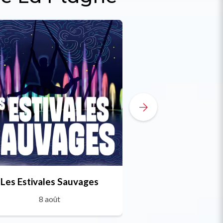
Les Estivales Sauvages
La Plagne Trai
8 août
27 juillet au 