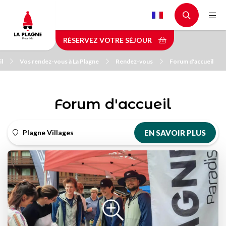
Aller
au
contenu
RÉSERVEZ VOTRE SÉJOUR
principal
il
Vos rendez-vous à La Plagne
Rendez-vous
Forum d'accueil
Forum d'accueil
Plagne Villages
EN SAVOIR PLUS