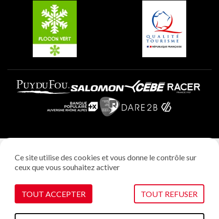
Plagne Villages
Plagne Aime 2000
Mentions légales
Ce site utilise des cookies et vous donne le contrôle sur
Politique vie privée
ceux que vous souhaitez activer
Réalisation: StudioJuillet
Gestion des cookies
TOUT ACCEPTER
TOUT REFUSER