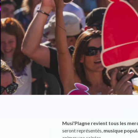
Musi'Plagne revient tous les mercr
seront représentés,
musique populai
animer vos soirées.