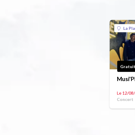
La Pl
Gratui
Musi'P
Le 12/08
Concert