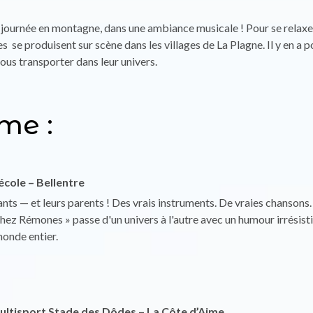
e journée en montagne, dans une ambiance musicale ! Pour se relaxer
s se produisent sur scène dans les villages de La Plagne. Il y en a p
ous transporter dans leur univers.
me :
’école – Bellentre
ants — et leurs parents ! Des vrais instruments. De vraies chansons
ez Rémones » passe d'un univers à l'autre avec un humour irrésisti
monde entier.
 multisport Stade des Dôdes – La Côte d’Aime