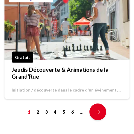
Gratuit
Jeudis Découverte & Animations de la
Grand’Rue
Initiation / découverte dans le cadre d'un événement,
Jeu de piste / Chasse au trésor
…
1
2
3
4
5
6