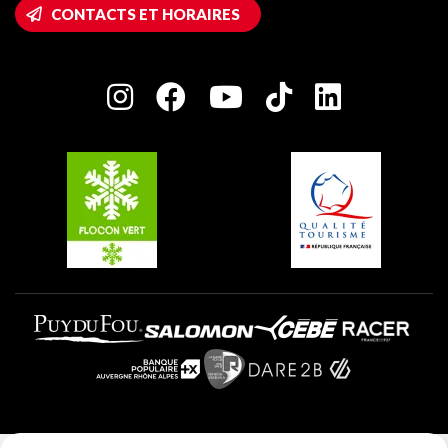
Accès Wifi
CONTACTS ET HORAIRES
Plagne 1800
Maison des Propriétaires
Plagne Bellecôte
Salle de presse
Plagne Centre
Charte des Acteurs Engagés
Plagne Soleil
Groupes et séminaires
Belle Plagne
Plagne Villages
Plagne Aime 2000