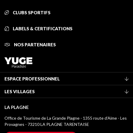
CLUBS SPORTIFS
LABELS & CERTIFICATIONS
NOS PARTENAIRES
ESPACE PROFESSIONNEL
Adhérer à l'office de tourisme
LES VILLAGES
Classement des meublés
La Plagne Vallée
Taxe de séjour
LA PLAGNE
Champagny-en-Vanoise
Médiathèque
Office de Tourisme de La Grande Plagne - 1355 route d’Aime - Les
Montchavin - Les Coches
Provagnes - 73210 LA PLAGNE TARENTAISE
Logos La Plagne
Montalbert