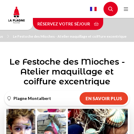
Aller
au
contenu
RÉSERVEZ VOTRE SÉJOUR
principal
us
Le Festoche des Mioches - Atelier maquillage et coiffure excentrique
Le Festoche des Mioches -
Atelier maquillage et
coiffure excentrique
Plagne Montalbert
EN SAVOIR PLUS