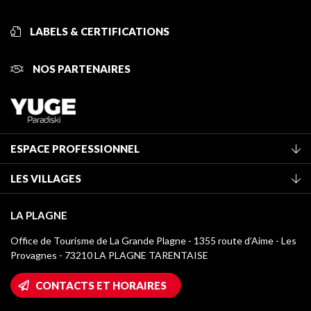
LABELS & CERTIFICATIONS
NOS PARTENAIRES
ESPACE PROFESSIONNEL
Adhérer à l'office de tourisme
LES VILLAGES
Classement des meublés
La Plagne Vallée
Taxe de séjour
LA PLAGNE
Montchavin - Les Coches
Médiathèque
Office de Tourisme de La Grande Plagne - 1355 route d’Aime - Les
Champagny-en-Vanoise
Provagnes - 73210 LA PLAGNE TARENTAISE
Logos La Plagne
Montalbert
Accès Wifi
CONTACTS ET HORAIRES
Plagne 1800
Maison des Propriétaires
Plagne Bellecôte