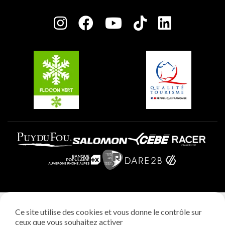
Salle de presse
Plagne Centre
Charte des Acteurs Engagés
Plagne Soleil
Groupes et séminaires
Belle Plagne
Plagne Villages
Plagne Aime 2000
Mentions légales
Ce site utilise des cookies et vous donne le contrôle sur
Politique vie privée
ceux que vous souhaitez activer