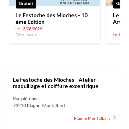
Gratuit
Gratui
Le Festoche des Mioches - 10
Le Fes
ème Edition
Art
Le 13/08/2026
Fête locale
Le 12/0
Le Festoche des Mioches - Atelier
maquillage et coiffure excentrique
Rue piétonne
73210 Plagne-Montalbert
Plagne Montalbert