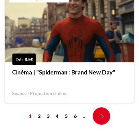
Dès 8.5€
Cinéma | "Spiderman : Brand New Day"
Séance / Projection cinéma
…
1
2
3
4
5
6