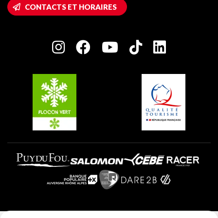
Accès Wifi
CONTACTS ET HORAIRES
Plagne 1800
Maison des Propriétaires
Plagne Bellecôte
Salle de presse
Plagne Centre
Charte des Acteurs Engagés
Plagne Soleil
Groupes et séminaires
Belle Plagne
Plagne Villages
Plagne Aime 2000