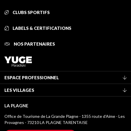
CLUBS SPORTIFS
LABELS & CERTIFICATIONS
NOS PARTENAIRES
ESPACE PROFESSIONNEL
Adhérer à l'office de tourisme
LES VILLAGES
Classement des meublés
La Plagne Vallée
Taxe de séjour
LA PLAGNE
Montchavin - Les Coches
Médiathèque
Office de Tourisme de La Grande Plagne - 1355 route d’Aime - Les
Champagny-en-Vanoise
Provagnes - 73210 LA PLAGNE TARENTAISE
Logos La Plagne
Montalbert