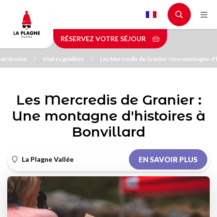
Aller
au
contenu
RÉSERVEZ VOTRE SÉJOUR
principal
 patrimoine
Visites guidées
Les Mercredis de Granier : Une montagne d'h
Les Mercredis de Granier :
Une montagne d'histoires à
Bonvillard
La Plagne Vallée
EN SAVOIR PLUS