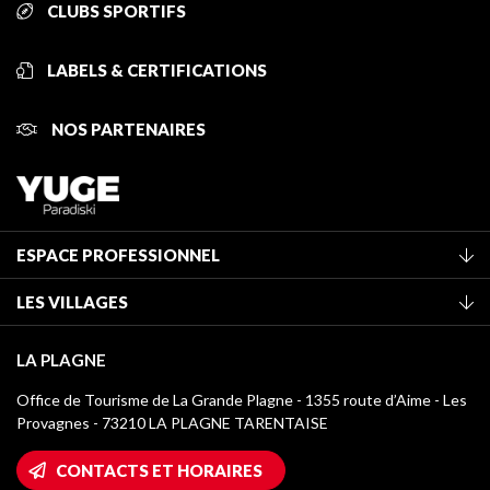
CLUBS SPORTIFS
LABELS & CERTIFICATIONS
NOS PARTENAIRES
ESPACE PROFESSIONNEL
Adhérer à l'office de tourisme
LES VILLAGES
Classement des meublés
La Plagne Vallée
Taxe de séjour
LA PLAGNE
Montchavin - Les Coches
Médiathèque
Office de Tourisme de La Grande Plagne - 1355 route d’Aime - Les
Champagny-en-Vanoise
Provagnes - 73210 LA PLAGNE TARENTAISE
Logos La Plagne
Montalbert
Accès Wifi
CONTACTS ET HORAIRES
Plagne 1800