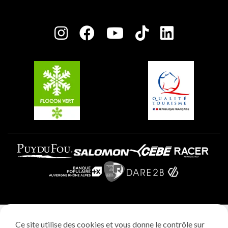
Maison des Propriétaires
Plagne Bellecôte
Salle de presse
Plagne Centre
Charte des Acteurs Engagés
Plagne Soleil
Groupes et séminaires
Belle Plagne
Plagne Villages
Plagne Aime 2000
Mentions légales
Ce site utilise des cookies et vous donne le contrôle sur