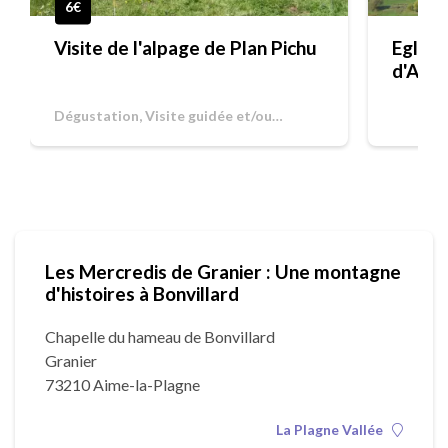
6€
Visite de l'alpage de Plan Pichu
Eglise
d'Aime
Dégustation, Visite guidée et/ou
commentée
Les Mercredis de Granier : Une montagne
d'histoires à Bonvillard
Chapelle du hameau de Bonvillard
Granier
73210 Aime-la-Plagne
La Plagne Vallée