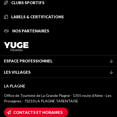
CLUBS SPORTIFS
LABELS & CERTIFICATIONS
NOS PARTENAIRES
ESPACE PROFESSIONNEL
Adhérer à l'office de tourisme
LES VILLAGES
Classement des meublés
La Plagne Vallée
Taxe de séjour
LA PLAGNE
Montchavin - Les Coches
Médiathèque
Office de Tourisme de La Grande Plagne - 1355 route d’Aime - Les
Champagny-en-Vanoise
Provagnes - 73210 LA PLAGNE TARENTAISE
Logos La Plagne
Montalbert
Accès Wifi
CONTACTS ET HORAIRES
Plagne 1800