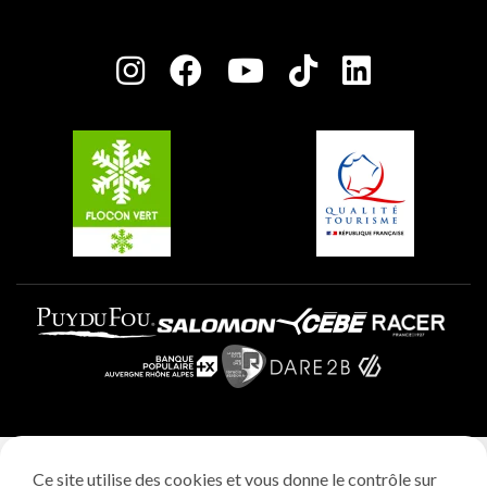
Maison des Propriétaires
Plagne Bellecôte
Salle de presse
Plagne Centre
Charte des Acteurs Engagés
Plagne Soleil
Groupes et séminaires
Belle Plagne
Plagne Villages
Plagne Aime 2000
Mentions légales
Ce site utilise des cookies et vous donne le contrôle sur