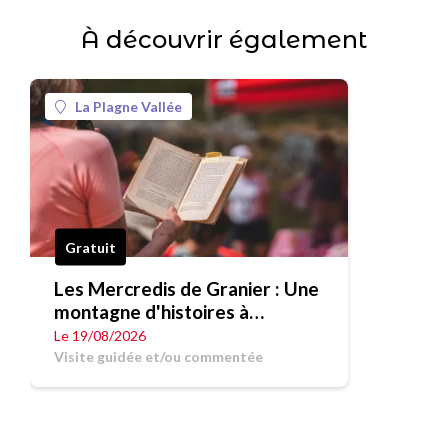
À découvrir également
La Plagne Vallée
Gratuit
Les Mercredis de Granier : Une
montagne d'histoires à
Bonvillard
Le 19/08/2026
Visite guidée et/ou commentée