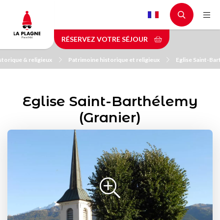
Aller
au
contenu
RÉSERVEZ VOTRE SÉJOUR
principal
storique & religieux
Patrimoine historique et religieux
Eglise Saint-Bar
Eglise Saint-Barthélemy
(Granier)