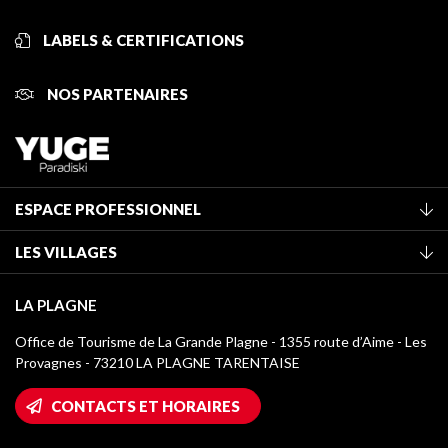
LABELS & CERTIFICATIONS
NOS PARTENAIRES
ESPACE PROFESSIONNEL
Adhérer à l'office de tourisme
LES VILLAGES
Classement des meublés
La Plagne Vallée
Taxe de séjour
LA PLAGNE
Montchavin - Les Coches
Médiathèque
Office de Tourisme de La Grande Plagne - 1355 route d’Aime - Les
Champagny-en-Vanoise
Provagnes - 73210 LA PLAGNE TARENTAISE
Logos La Plagne
Montalbert
Accès Wifi
CONTACTS ET HORAIRES
Plagne 1800
Maison des Propriétaires
Plagne Bellecôte