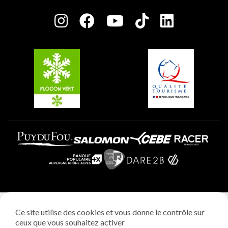
Salle de presse
Plagne Centre
Charte des Acteurs Engagés
Plagne Soleil
Groupes et séminaires
Belle Plagne
Plagne Villages
Plagne Aime 2000
Mentions légales
Ce site utilise des cookies et vous donne le contrôle sur
Politique vie privée
ceux que vous souhaitez activer