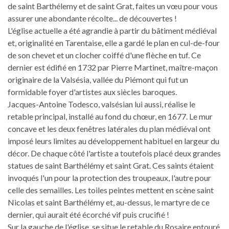
de saint Barthélemy et de saint Grat, faites un vœu pour vous
assurer une abondante récolte... de découvertes !
L'église actuelle a été agrandie à partir du bâtiment médiéval
et, originalité en Tarentaise, elle a gardé le plan en cul-de-four
de son chevet et un clocher coiffé d'une flèche en tuf. Ce
dernier est édifié en 1732 par Pierre Martinet, maître-maçon
originaire de la Valsésia, vallée du Piémont qui fut un
formidable foyer d'artistes aux siècles baroques.
Jacques-Antoine Todesco, valsésian lui aussi, réalise le
retable principal, installé au fond du chœur, en 1677. Le mur
concave et les deux fenêtres latérales du plan médiéval ont
imposé leurs limites au développement habituel en largeur du
décor. De chaque côté l'artiste a toutefois placé deux grandes
statues de saint Barthélémy et saint Grat. Ces saints étaient
invoqués l'un pour la protection des troupeaux, l'autre pour
celle des semailles. Les toiles peintes mettent en scène saint
Nicolas et saint Barthélémy et, au-dessus, le martyre de ce
dernier, qui aurait été écorché vif puis crucifié !
Sur la gauche de l'église, se situe le retable du Rosaire entouré