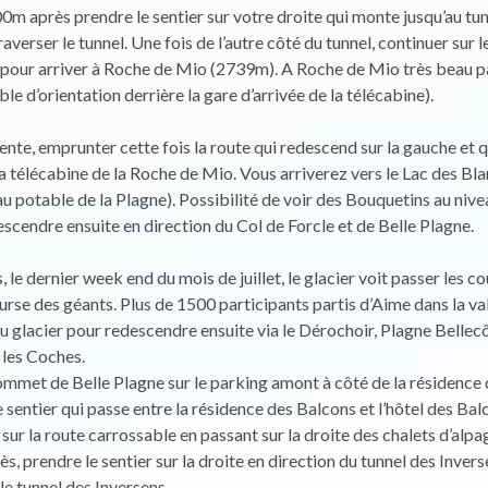
00m après prendre le sentier sur votre droite qui monte jusqu’au tu
averser le tunnel. Une fois de l’autre côté du tunnel, continuer sur 
 pour arriver à Roche de Mio (2739m). A Roche de Mio très beau 
ble d’orientation derrière la gare d’arrivée de la télécabine).
ente, emprunter cette fois la route qui redescend sur la gauche et q
a télécabine de la Roche de Mio. Vous arriverez vers le Lac des Bl
au potable de la Plagne). Possibilité de voir des Bouquetins au niv
scendre ensuite en direction du Col de Forcle et de Belle Plagne.
, le dernier week end du mois de juillet, le glacier voit passer les co
rse des géants. Plus de 1500 participants partis d’Aime dans la val
u glacier pour redescendre ensuite via le Dérochoir, Plagne Bellecô
les Coches.
mmet de Belle Plagne sur le parking amont à côté de la résidence
e sentier qui passe entre la résidence des Balcons et l’hôtel des Bal
 sur la route carrossable en passant sur la droite des chalets d’alpa
s, prendre le sentier sur la droite en direction du tunnel des Invers
 le tunnel des Inversens