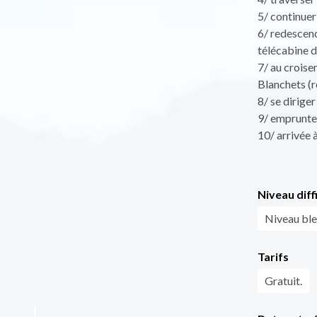
5/ continuer
6/ redescend
télécabine 
7/ au croise
Blanchets (r
8/ se diriger
9/ emprunter
10/ arrivée 
Niveau diff
Niveau bl
Tarifs
Gratuit.