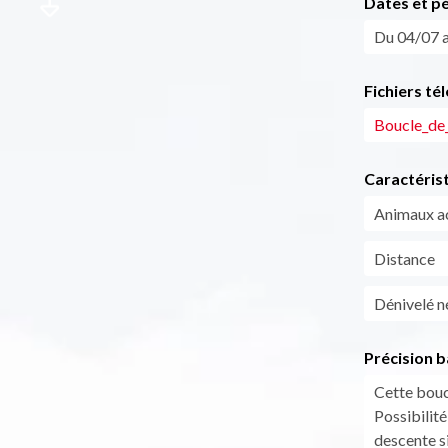
Dates et p
Du 04/07 a
Fichiers té
Boucle_de
Caractéris
Animaux a
Distance
Dénivelé n
Précision b
Cette bouc
Possibilit
descente si