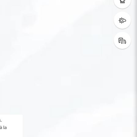
.
à la