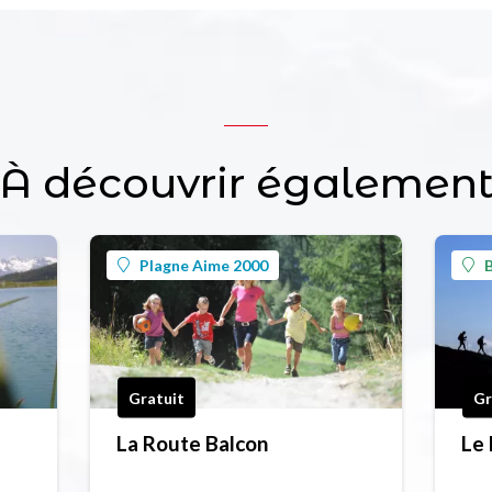
À découvrir égalemen
Plagne Aime 2000
B
Gratuit
Gr
La Route Balcon
Le 