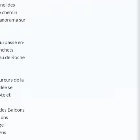
nnel des
le chemin
panorama sur
ui passe en-
anchets
eau de Roche
ureurs de la
lée se
te et
 des Balcons
cons
ge
ens