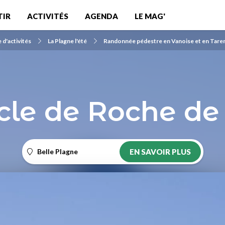
TIR
ACTIVITÉS
AGENDA
LE MAG'
 d'activités
La Plagne l'été
Randonnée pédestre en Vanoise et en Tare
cle de Roche de
Belle Plagne
EN SAVOIR PLUS