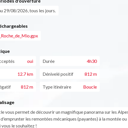
ériodes d'ouverture
u 29/08/2026, tous les jours.
léchargeables
_Roche_de_Mio.gpx
tique
cceptés
oui
Durée
4h30
12.7 km
Dénivelé positif
812 m
égatif
812 m
Type itinéraire
Boucle
alisage
le vous permet de découvrir un magnifique panorama sur les Alpes
é d'emprunter les remontées mécaniques (payantes) à la montée ou 
 vous le souhaitez !