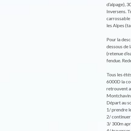
d’alpage), 3
Inversens. Tr
carrossable
les Alpes (ta
Pour la desc
dessous de l
(retenue d’e
fendue. Rede
Tous les étés
6000D la cou
retrouvent a
Montchavin 
Départ au so
1/ prendre l
2/ continuer
3/ 300m aprè
4/ traverser