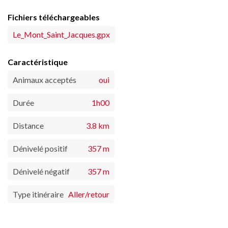
Fichiers téléchargeables
Le_Mont_Saint_Jacques.gpx
Caractéristique
Animaux acceptés
oui
Durée
1h00
Distance
3.8 km
Dénivelé positif
357 m
Dénivelé négatif
357 m
Type itinéraire
Aller/retour