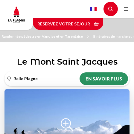
Aller
au
contenu
RÉSERVEZ VOTRE SÉJOUR
principal
Randonnée pédestre en Vanoise et en Tarentaise
Itinéraires de marche et
Le Mont Saint Jacques
Belle Plagne
EN SAVOIR PLUS