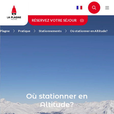
Aller
au
contenu
RÉSERVEZ VOTRE SÉJOUR
principal
 Plagne
Pratique
Stationnements
Où stationner en Altitude?
Où stationner en
Altitude?