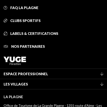
FAQ LA PLAGNE
CLUBS SPORTIFS
LABELS & CERTIFICATIONS
NOS PARTENAIRES
ESPACE PROFESSIONNEL
Adhérer à l'office de tourisme
LES VILLAGES
Classement des meublés
La Plagne Vallée
Taxe de séjour
LA PLAGNE
Montchavin - Les Coches
Médiathèque
Office de Tourisme de La Grande Plagne - 1355 route d’Aime - Les
Champagny-en-Vanoise