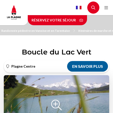
Aller
au
contenu
RÉSERVEZ VOTRE SÉJOUR
principal
Randonnée pédestre en Vanoise et en Tarentaise
Itinéraires de marche et
Boucle du Lac Vert
Plagne Centre
EN SAVOIR PLUS